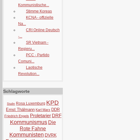
Kommunistische...
Stimme Koreas
KCNA - offizielle
Na...
CRI Online Deutsch
-...
SR Vietnam -
Regieru...
PCC - Partido
Comuni...
Laotische
Revolution...
Schlagworte
KPD
Rosa Luxemburg
Stalin
Ernst Thälmann
DDR
Karl Marx
Proletarier
DRF
Friedrich Engels
Kommunismus
Die
Rote Fahne
Kommunisten
DVRK