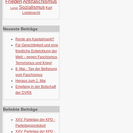
Frieden
Antifaschismus
Sozialismus
Karl
Lenin
Liebknecht
Neueste Beiträge
Rente am Kapitalmarkt?
Für Gerechtigkeit und eine
friedliche Entwicklung der
Welt – gegen Faschismus,
Terrorismus und Krieg!
8. Mai - Tag der Befreiung
vom Faschismus
Heraus zum 1. Mai
Empfang in der Botschaft
der DVRK
Beliebte Beiträge
XXV. Parteitag der KPD -
Parteitagsprotokoll
XXV. Parteitag der KPD -