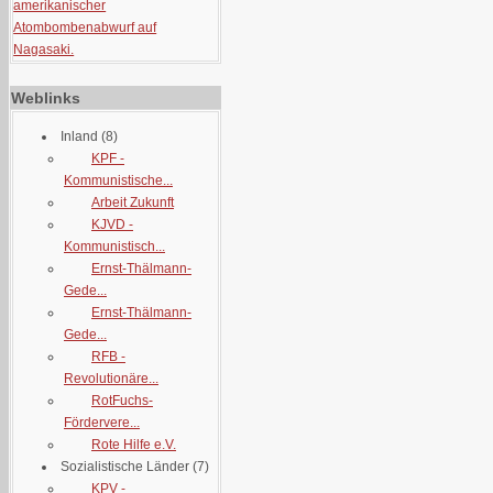
amerikanischer
Atombombenabwurf auf
Nagasaki.
Weblinks
Inland
(8)
KPF -
Kommunistische...
Arbeit Zukunft
KJVD -
Kommunistisch...
Ernst-Thälmann-
Gede...
Ernst-Thälmann-
Gede...
RFB -
Revolutionäre...
RotFuchs-
Fördervere...
Rote Hilfe e.V.
Sozialistische Länder
(7)
KPV -