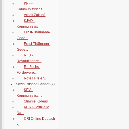
KPF -
Kommunistische...
Arbeit Zukunft
KJVD -
Kommunistisch...
Ernst-Thälmann-
Gede...
Ernst-Thälmann-
Gede...
RFB -
Revolutionäre...
RotFuchs-
Fördervere...
Rote Hilfe e.V.
Sozialistische Länder
(7)
KPV -
Kommunistische...
Stimme Koreas
KCNA - offizielle
Na...
CRI Online Deutsch
-...