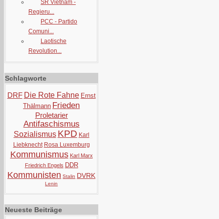
SR Vietnam -
Regieru...
PCC - Partido
Comuni...
Laotische
Revolution...
Schlagworte
DRF
Die Rote Fahne
Ernst
Frieden
Thälmann
Proletarier
Antifaschismus
KPD
Sozialismus
Karl
Liebknecht
Rosa Luxemburg
Kommunismus
Karl Marx
DDR
Friedrich Engels
Kommunisten
DVRK
Stalin
Lenin
Neueste Beiträge