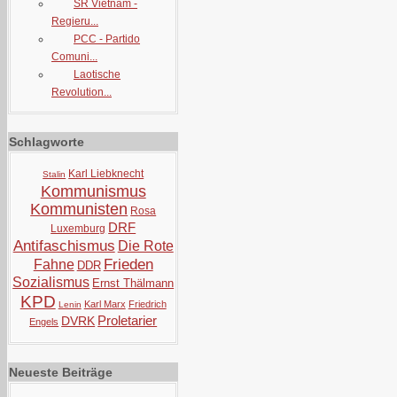
SR Vietnam -
Regieru...
PCC - Partido
Comuni...
Laotische
Revolution...
Schlagworte
Karl Liebknecht
Stalin
Kommunismus
Kommunisten
Rosa
DRF
Luxemburg
Antifaschismus
Die Rote
Frieden
Fahne
DDR
Sozialismus
Ernst Thälmann
KPD
Karl Marx
Friedrich
Lenin
Proletarier
DVRK
Engels
Neueste Beiträge