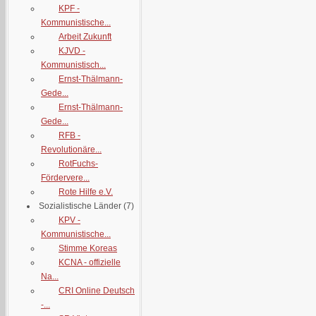
KPF -
Kommunistische...
Arbeit Zukunft
KJVD -
Kommunistisch...
Ernst-Thälmann-
Gede...
Ernst-Thälmann-
Gede...
RFB -
Revolutionäre...
RotFuchs-
Fördervere...
Rote Hilfe e.V.
Sozialistische Länder
(7)
KPV -
Kommunistische...
Stimme Koreas
KCNA - offizielle
Na...
CRI Online Deutsch
-...