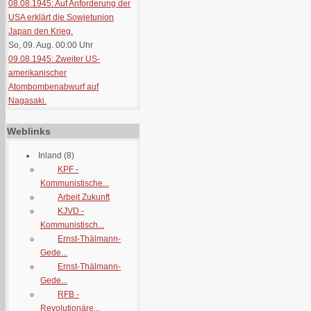
08.08.1945: Auf Anforderung der
USA erklärt die Sowjetunion
Japan den Krieg.
So, 09. Aug. 00:00
Uhr
09.08.1945: Zweiter US-
amerikanischer
Atombombenabwurf auf
Nagasaki.
Weblinks
Inland
(8)
KPF -
Kommunistische...
Arbeit Zukunft
KJVD -
Kommunistisch...
Ernst-Thälmann-
Gede...
Ernst-Thälmann-
Gede...
RFB -
Revolutionäre...