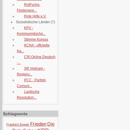
RotFuchs-
Fördervere...
Rote Hilfe e.V.
Sozialistische Länder
(7)
KPV -
Kommunistische...
Stimme Koreas
KCNA - offizielle
Na...
CRI Online Deutsch
-...
SR Vietnam -
Regieru...
PCC - Partido
Comuni...
Laotische
Revolution...
Schlagworte
Frieden
Die
Friedrich Engels