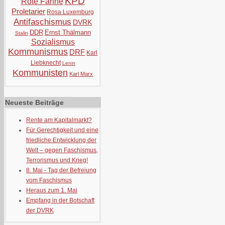
KPD
Rote Fahne
Proletarier
Rosa Luxemburg
Antifaschismus
DVRK
DDR
Ernst Thälmann
Stalin
Sozialismus
Kommunismus
DRF
Karl
Liebknecht
Lenin
Kommunisten
Karl Marx
Neueste Beiträge
Rente am Kapitalmarkt?
Für Gerechtigkeit und eine
friedliche Entwicklung der
Welt – gegen Faschismus,
Terrorismus und Krieg!
8. Mai - Tag der Befreiung
vom Faschismus
Heraus zum 1. Mai
Empfang in der Botschaft
der DVRK