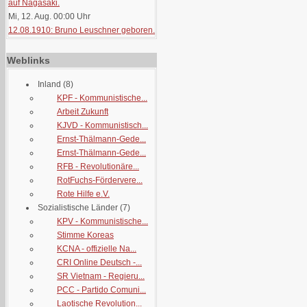
auf Nagasaki.
Mi, 12. Aug. 00:00
Uhr
12.08.1910: Bruno Leuschner geboren.
Weblinks
Inland
(8)
KPF - Kommunistische...
Arbeit Zukunft
KJVD - Kommunistisch...
Ernst-Thälmann-Gede...
Ernst-Thälmann-Gede...
RFB - Revolutionäre...
RotFuchs-Fördervere...
Rote Hilfe e.V.
Sozialistische Länder
(7)
KPV - Kommunistische...
Stimme Koreas
KCNA - offizielle Na...
CRI Online Deutsch -...
SR Vietnam - Regieru...
PCC - Partido Comuni...
Laotische Revolution...