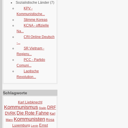
Sozialistische Länder
(7)
KPV -
Kommunistische...
Stimme Koreas
KCNA - offizielle
Na...
CRI Online Deutsch
-...
SR Vietnam -
Regieru...
PCC - Partido
Comuni...
Laotische
Revolution...
Schlagworte
Karl Liebknecht
Kommunismus
DRF
Stalin
Die Rote Fahne
DVRK
Karl
Kommunisten
Rosa
Marx
Ernst
Luxemburg
Lenin