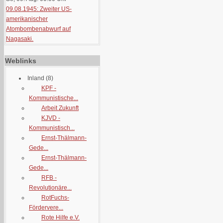
09.08.1945: Zweiter US-
amerikanischer
Atombombenabwurf auf
Nagasaki.
Weblinks
Inland
(8)
KPF -
Kommunistische...
Arbeit Zukunft
KJVD -
Kommunistisch...
Ernst-Thälmann-
Gede...
Ernst-Thälmann-
Gede...
RFB -
Revolutionäre...
RotFuchs-
Fördervere...
Rote Hilfe e.V.