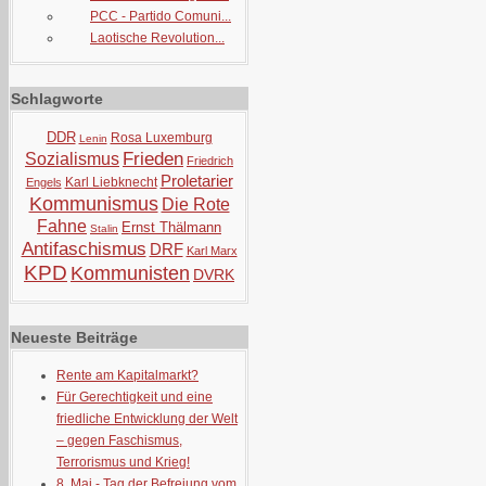
PCC - Partido Comuni...
Laotische Revolution...
Schlagworte
DDR
Rosa Luxemburg
Lenin
Frieden
Sozialismus
Friedrich
Proletarier
Karl Liebknecht
Engels
Kommunismus
Die Rote
Fahne
Ernst Thälmann
Stalin
Antifaschismus
DRF
Karl Marx
KPD
Kommunisten
DVRK
Neueste Beiträge
Rente am Kapitalmarkt?
Für Gerechtigkeit und eine
friedliche Entwicklung der Welt
– gegen Faschismus,
Terrorismus und Krieg!
8. Mai - Tag der Befreiung vom