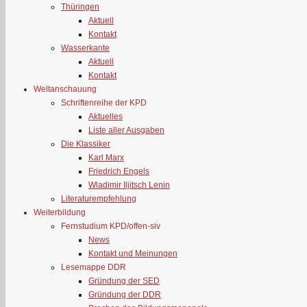
Thüringen
Aktuell
Kontakt
Wasserkante
Aktuell
Kontakt
Weltanschauung
Schriftenreihe der KPD
Aktuelles
Liste aller Ausgaben
Die Klassiker
Karl Marx
Friedrich Engels
Wladimir Iljitsch Lenin
Literaturempfehlung
Weiterbildung
Fernstudium KPD/offen-siv
News
Kontakt und Meinungen
Lesemappe DDR
Gründung der SED
Gründung der DDR