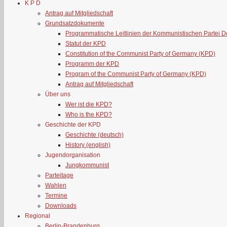
K P D
Antrag auf Mitgliedschaft
Grundsatzdokumente
Programmatische Leitlinien der Kommunistischen Partei 
Statut der KPD
Constitution of the Communist Party of Germany (KPD)
Programm der KPD
Program of the Communist Party of Germany (KPD)
Antrag auf Mitgliedschaft
Über uns
Wer ist die KPD?
Who is the KPD?
Geschichte der KPD
Geschichte (deutsch)
History (english)
Jugendorganisation
Jungkommunist
Parteitage
Wahlen
Termine
Downloads
Regional
Berlin-Brandenburg