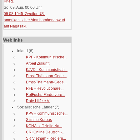
Krieg.
So, 09. Aug. 00:00
Uhr
09.08.1945: Zweiter US-
amerikanischer Atombombenabwurf
auf Nagasaki.
Weblinks
Inland
(8)
KPF - Kommunistische...
Arbeit Zukunft
KJVD - Kommunistisch...
Ernst-Thälmann-Gede...
Ernst-Thälmann-Gede...
RFB - Revolutionäre...
RotFuchs-Fördervere...
Rote Hilfe e.V.
Sozialistische Länder
(7)
KPV - Kommunistische...
Stimme Koreas
KCNA - offizielle Na...
CRI Online Deutsch -...
SR Vietnam - Regieru...