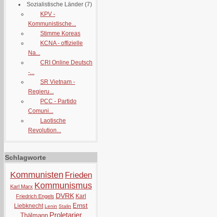
Sozialistische Länder
(7)
KPV -
Kommunistische...
Stimme Koreas
KCNA - offizielle
Na...
CRI Online Deutsch
-...
SR Vietnam -
Regieru...
PCC - Partido
Comuni...
Laotische
Revolution...
Schlagworte
Kommunisten
Frieden
Kommunismus
Karl Marx
DVRK
Karl
Friedrich Engels
Ernst
Liebknecht
Lenin
Stalin
Proletarier
Thälmann