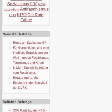
Sozialismus
DRF
Rosa
Antifaschismus
Luxemburg
KPD
Die Rote
DDR
Fahne
Neueste Beiträge
Rente am Kapitalmarkt?
Für Gerechtigkeit und eine
friedliche Entwicklung der
Welt – gegen Faschismus,
Terrorismus und Krieg!
8. Mai - Tag der Befreiung
vom Faschismus
Heraus zum 1. Mai
Empfang in der Botschaft
der DVRK
Beliebte Beiträge
XXV. Parteitag der KPD -