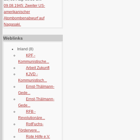
09.08.1945: Zweiter US-
amerikanischer
Atombombenabwurf auf
Nagasaki.
Weblinks
Inland
(8)
KPF -
Kommunistische...
Arbeit Zukunft
KJVD -
Kommunistisch...
Ernst-Thälmann-
Gede...
Ernst-Thälmann-
Gede...
RFB -
Revolutionäre...
RotFuchs-
Fördervere...
Rote Hilfe e.V.