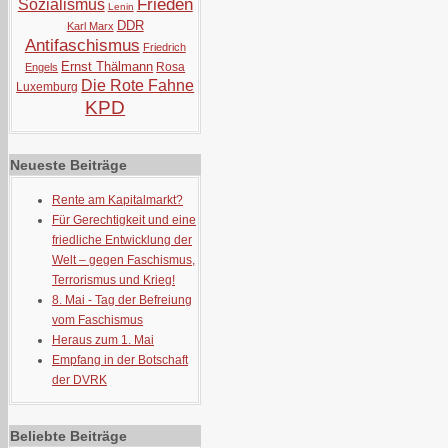
Frieden
Sozialismus
Lenin
DDR
Karl Marx
Antifaschismus
Friedrich
Ernst Thälmann
Rosa
Engels
Die Rote Fahne
Luxemburg
KPD
Neueste Beiträge
Rente am Kapitalmarkt?
Für Gerechtigkeit und eine
friedliche Entwicklung der
Welt – gegen Faschismus,
Terrorismus und Krieg!
8. Mai - Tag der Befreiung
vom Faschismus
Heraus zum 1. Mai
Empfang in der Botschaft
der DVRK
Beliebte Beiträge