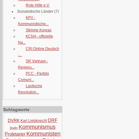
Rote Hilfe e.V.
Sozialistische Länder
(7)
KPV -
Kommunistische...
Stimme Koreas
KCNA - offizielle
Na...
CRI Online Deutsch
-...
SR Vietnam -
Regieru...
PCC - Partido
Comuni...
Laotische
Revolution...
Schlagworte
DRF
DVRK
Karl Liebknecht
Kommunismus
Stalin
Kommunisten
Proletarier