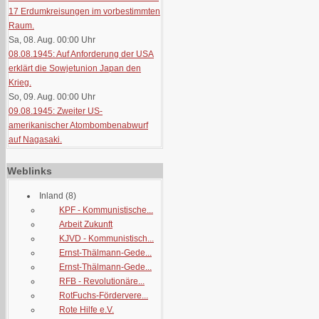
17 Erdumkreisungen im vorbestimmten
Raum.
Sa, 08. Aug. 00:00
Uhr
08.08.1945: Auf Anforderung der USA
erklärt die Sowjetunion Japan den
Krieg.
So, 09. Aug. 00:00
Uhr
09.08.1945: Zweiter US-
amerikanischer Atombombenabwurf
auf Nagasaki.
Weblinks
Inland
(8)
KPF - Kommunistische...
Arbeit Zukunft
KJVD - Kommunistisch...
Ernst-Thälmann-Gede...
Ernst-Thälmann-Gede...
RFB - Revolutionäre...
RotFuchs-Fördervere...
Rote Hilfe e.V.