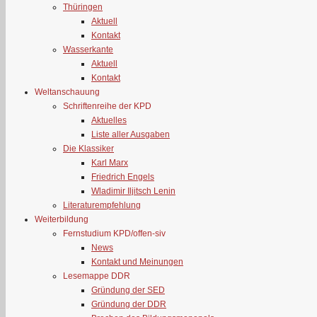
Thüringen
Aktuell
Kontakt
Wasserkante
Aktuell
Kontakt
Weltanschauung
Schriftenreihe der KPD
Aktuelles
Liste aller Ausgaben
Die Klassiker
Karl Marx
Friedrich Engels
Wladimir Iljitsch Lenin
Literaturempfehlung
Weiterbildung
Fernstudium KPD/offen-siv
News
Kontakt und Meinungen
Lesemappe DDR
Gründung der SED
Gründung der DDR