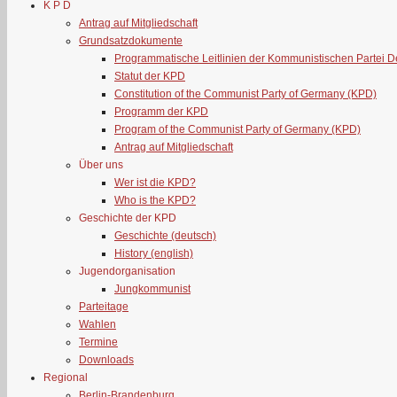
K P D
Antrag auf Mitgliedschaft
Grundsatzdokumente
Programmatische Leitlinien der Kommunistischen Partei 
Statut der KPD
Constitution of the Communist Party of Germany (KPD)
Programm der KPD
Program of the Communist Party of Germany (KPD)
Antrag auf Mitgliedschaft
Über uns
Wer ist die KPD?
Who is the KPD?
Geschichte der KPD
Geschichte (deutsch)
History (english)
Jugendorganisation
Jungkommunist
Parteitage
Wahlen
Termine
Downloads
Regional
Berlin-Brandenburg