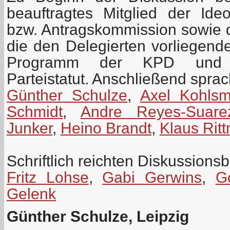
beauftragtes Mitglied der Id
bzw. Antragskommission sowie 
die den Delegierten vorliegen
Programm der KPD und z
Parteistatut. Anschließend spra
Günther Schulze
,
Axel Kohls
Schmidt
,
Andre Reyes-Suare
Junker
,
Heino Brandt
,
Klaus Rit
Schriftlich reichten Diskussionsb
Fritz Lohse
,
Gabi Gerwins
,
G
Gelenk
Günther Schulze, Leipzig