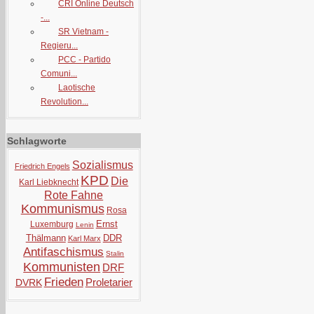
CRI Online Deutsch
-...
SR Vietnam -
Regieru...
PCC - Partido
Comuni...
Laotische
Revolution...
Schlagworte
Sozialismus
Friedrich Engels
KPD
Die
Karl Liebknecht
Rote Fahne
Kommunismus
Rosa
Ernst
Luxemburg
Lenin
Thälmann
DDR
Karl Marx
Antifaschismus
Stalin
Kommunisten
DRF
Frieden
Proletarier
DVRK