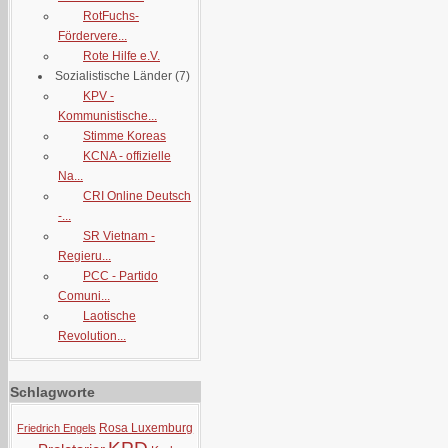
RotFuchs-
Fördervere...
Rote Hilfe e.V.
Sozialistische Länder
(7)
KPV -
Kommunistische...
Stimme Koreas
KCNA - offizielle
Na...
CRI Online Deutsch
-...
SR Vietnam -
Regieru...
PCC - Partido
Comuni...
Laotische
Revolution...
Schlagworte
Rosa Luxemburg
Friedrich Engels