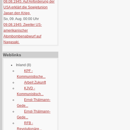
08.08.1945: Auf Anforderung der
USA erklärt die Sowjetunion
Japan den Krieg.
So, 09. Aug. 00:00
Uhr
09.08.1945: Zweiter US-
amerikanischer
Atombombenabwurf auf
Nagasaki.
Weblinks
Inland
(8)
KPF -
Kommunistische...
Arbeit Zukunft
KJVD -
Kommunistisch...
Ernst-Thälmann-
Gede...
Ernst-Thälmann-
Gede...
RFB -
Revolutionäre...