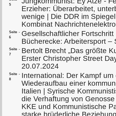
Jungkommunist: Ey Atze - Fe
5
Erzieher: Überarbeitet, unter
wenige | Die DDR im Spiegel
Kombinat Nachrichtenelektro
Gesellschaftlicher Fortschritt
-
Seite
6
Bücherecke: Arbeitersport –
Bertolt Brecht „Das größte K
-
Seite
7
Erster Christopher Street Da
20.07.2024
International: Der Kampf um 
-
Seite
8
Wiederaufbau einer kommunis
Italien | Syrische Kommunistis
die Verhaftung von Genosse 
KKE und Kommunistische Par
starke brüderliche Beziehu