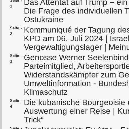
Das Attentat auf Trump – ein 
-
Seite
1
Die Frage des individuellen T
Ostukraine
Kommuniqué der Tagung des 
-
Seite
2
KPD am 06. Juli 2024 | Israel
Vergewaltigungslager | Meinu
Genosse Werner Seelenbinde
-
Seite
3
Parteimitglied, Arbeitersportl
Widerstandskämpfer zum Ged
Umweltinformation - Bundes
Klimaschutz
Die kubanische Bourgeoisie e
-
Seite
4
Auswertung einer Reise | Kur
Trick“
-
Seite