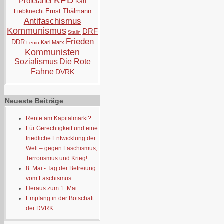
KPD
Proletarier
Karl
Ernst Thälmann
Liebknecht
Antifaschismus
Kommunismus
DRF
Stalin
Frieden
DDR
Karl Marx
Lenin
Kommunisten
Sozialismus
Die Rote
Fahne
DVRK
Neueste Beiträge
Rente am Kapitalmarkt?
Für Gerechtigkeit und eine
friedliche Entwicklung der
Welt – gegen Faschismus,
Terrorismus und Krieg!
8. Mai - Tag der Befreiung
vom Faschismus
Heraus zum 1. Mai
Empfang in der Botschaft
der DVRK