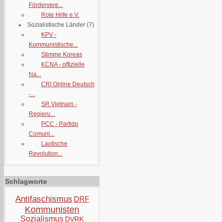
Fördervere...
Rote Hilfe e.V.
Sozialistische Länder
(7)
KPV -
Kommunistische...
Stimme Koreas
KCNA - offizielle
Na...
CRI Online Deutsch
-...
SR Vietnam -
Regieru...
PCC - Partido
Comuni...
Laotische
Revolution...
Schlagworte
Antifaschismus
DRF
Kommunisten
Sozialismus
DVRK