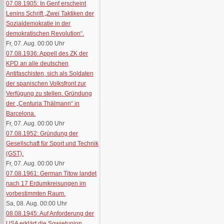
07.08.1905: In Genf erscheint
Lenins Schrift „Zwei Taktiken der
Sozialdemokratie in der
demokratischen Revolution“.
Fr, 07. Aug. 00:00
Uhr
07.08.1936: Appell des ZK der
KPD an alle deutschen
Antifaschisten, sich als Soldaten
der spanischen Volksfront zur
Verfügung zu stellen. Gründung
der „Centuria Thälmann“ in
Barcelona.
Fr, 07. Aug. 00:00
Uhr
07.08.1952: Gründung der
Gesellschaft für Sport und Technik
(GST).
Fr, 07. Aug. 00:00
Uhr
07.08.1961: German Titow landet
nach 17 Erdumkreisungen im
vorbestimmten Raum.
Sa, 08. Aug. 00:00
Uhr
08.08.1945: Auf Anforderung der
USA erklärt die Sowjetunion