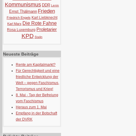
Kommunismus
DDR
Lenin
Frieden
Ernst Thälmann
Karl Liebknecht
Friedrich Engels
Die Rote Fahne
Karl Marx
Proletarier
Rosa Luxemburg
KPD
Stalin
Neueste Beiträge
Rente am Kapitalmarkt?
Für Gerechtigkeit und eine
friedliche Entwicklung der
Welt – gegen Faschismus,
Terrorismus und Krieg!
8. Mai - Tag der Befreiung
vom Faschismus
Heraus zum 1. Mai
Empfang in der Botschaft
der DVRK