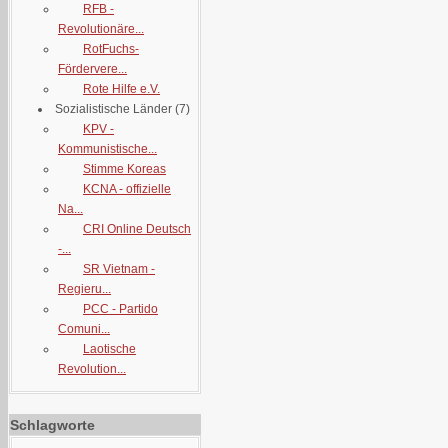
RFB -
Revolutionäre...
RotFuchs-
Fördervere...
Rote Hilfe e.V.
Sozialistische Länder
(7)
KPV -
Kommunistische...
Stimme Koreas
KCNA - offizielle
Na...
CRI Online Deutsch
-...
SR Vietnam -
Regieru...
PCC - Partido
Comuni...
Laotische
Revolution...
Schlagworte