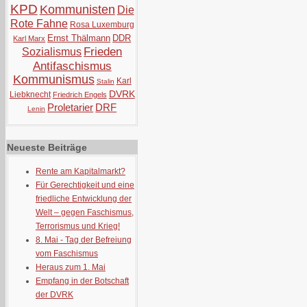
KPD
Kommunisten
Die
Rote Fahne
Rosa Luxemburg
Ernst Thälmann
DDR
Karl Marx
Frieden
Sozialismus
Antifaschismus
Kommunismus
Karl
Stalin
DVRK
Liebknecht
Friedrich Engels
Proletarier
DRF
Lenin
Neueste Beiträge
Rente am Kapitalmarkt?
Für Gerechtigkeit und eine
friedliche Entwicklung der
Welt – gegen Faschismus,
Terrorismus und Krieg!
8. Mai - Tag der Befreiung
vom Faschismus
Heraus zum 1. Mai
Empfang in der Botschaft
der DVRK