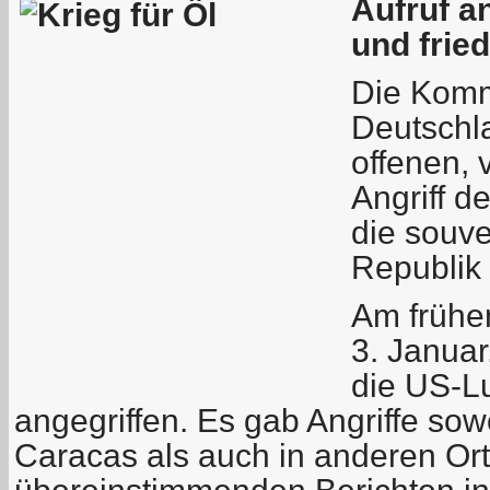
Aufruf a
und frie
Die Komm
Deutschla
offenen, 
Angriff d
die souve
Republik
Am frühe
3. Januar
die US-L
angegriffen. Es gab Angriffe sow
Caracas als auch in anderen Or