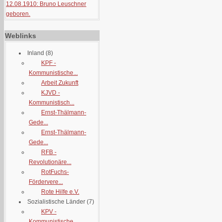
12.08.1910: Bruno Leuschner
geboren.
Weblinks
Inland
(8)
KPF -
Kommunistische...
Arbeit Zukunft
KJVD -
Kommunistisch...
Ernst-Thälmann-
Gede...
Ernst-Thälmann-
Gede...
RFB -
Revolutionäre...
RotFuchs-
Fördervere...
Rote Hilfe e.V.
Sozialistische Länder
(7)
KPV -
Kommunistische...