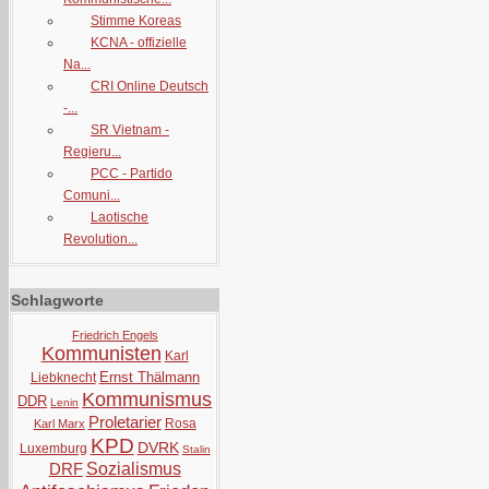
Stimme Koreas
KCNA - offizielle
Na...
CRI Online Deutsch
-...
SR Vietnam -
Regieru...
PCC - Partido
Comuni...
Laotische
Revolution...
Schlagworte
Friedrich Engels
Kommunisten
Karl
Ernst Thälmann
Liebknecht
Kommunismus
DDR
Lenin
Proletarier
Rosa
Karl Marx
KPD
DVRK
Luxemburg
Stalin
DRF
Sozialismus