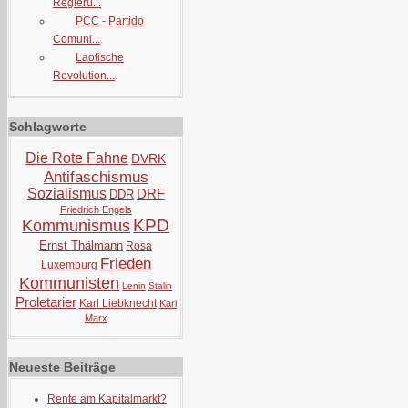
Regieru...
PCC - Partido
Comuni...
Laotische
Revolution...
Schlagworte
Die Rote Fahne
DVRK
Antifaschismus
Sozialismus
DRF
DDR
Friedrich Engels
KPD
Kommunismus
Ernst Thälmann
Rosa
Frieden
Luxemburg
Kommunisten
Lenin
Stalin
Proletarier
Karl Liebknecht
Karl
Marx
Neueste Beiträge
Rente am Kapitalmarkt?