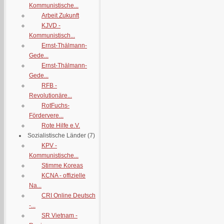
Kommunistische...
Arbeit Zukunft
KJVD -
Kommunistisch...
Ernst-Thälmann-
Gede...
Ernst-Thälmann-
Gede...
RFB -
Revolutionäre...
RotFuchs-
Fördervere...
Rote Hilfe e.V.
Sozialistische Länder
(7)
KPV -
Kommunistische...
Stimme Koreas
KCNA - offizielle
Na...
CRI Online Deutsch
-...
SR Vietnam -