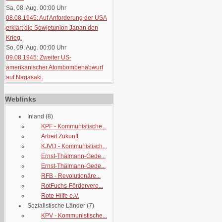
Sa, 08. Aug. 00:00
Uhr
08.08.1945: Auf Anforderung der USA
erklärt die Sowjetunion Japan den
Krieg.
So, 09. Aug. 00:00
Uhr
09.08.1945: Zweiter US-
amerikanischer Atombombenabwurf
auf Nagasaki.
Weblinks
Inland
(8)
KPF - Kommunistische...
Arbeit Zukunft
KJVD - Kommunistisch...
Ernst-Thälmann-Gede...
Ernst-Thälmann-Gede...
RFB - Revolutionäre...
RotFuchs-Fördervere...
Rote Hilfe e.V.
Sozialistische Länder
(7)
KPV - Kommunistische...