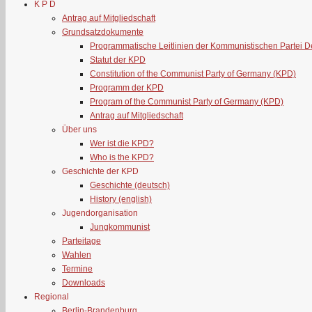
K P D
Antrag auf Mitgliedschaft
Grundsatzdokumente
Programmatische Leitlinien der Kommunistischen Partei 
Statut der KPD
Constitution of the Communist Party of Germany (KPD)
Programm der KPD
Program of the Communist Party of Germany (KPD)
Antrag auf Mitgliedschaft
Über uns
Wer ist die KPD?
Who is the KPD?
Geschichte der KPD
Geschichte (deutsch)
History (english)
Jugendorganisation
Jungkommunist
Parteitage
Wahlen
Termine
Downloads
Regional
Berlin-Brandenburg