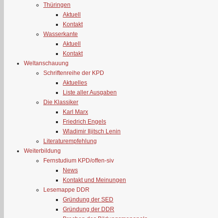
Thüringen
Aktuell
Kontakt
Wasserkante
Aktuell
Kontakt
Weltanschauung
Schriftenreihe der KPD
Aktuelles
Liste aller Ausgaben
Die Klassiker
Karl Marx
Friedrich Engels
Wladimir Iljitsch Lenin
Literaturempfehlung
Weiterbildung
Fernstudium KPD/offen-siv
News
Kontakt und Meinungen
Lesemappe DDR
Gründung der SED
Gründung der DDR