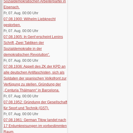
Sozialdemokratischen Arbeiterpartei in
Eisenach.
Fr, 07. Aug. 00:00
Uhr
07.08.1900: Wilhelm Liebknecht
gestorben.
Fr, 07. Aug. 00:00
Uhr
07.08.1905: In Genf erscheint Lenins
Schrift „Zwei Taktiken der
Sozialdemokratie in der
demokratischen Revolution“.
Fr, 07. Aug. 00:00
Uhr
07.08.1936: Appell des ZK der KPD an
alle deutschen Antifaschisten, sich als
Soldaten der spanischen Volksfront zur
Verfügung zu stellen. Gründung der
„Centuria Thälmann“ in Barcelona.
Fr, 07. Aug. 00:00
Uhr
07.08.1952: Gründung der Gesellschaft
für Sport und Technik (GST).
Fr, 07. Aug. 00:00
Uhr
07.08.1961: German Titow landet nach
17 Erdumkreisungen im vorbestimmten
Raum.