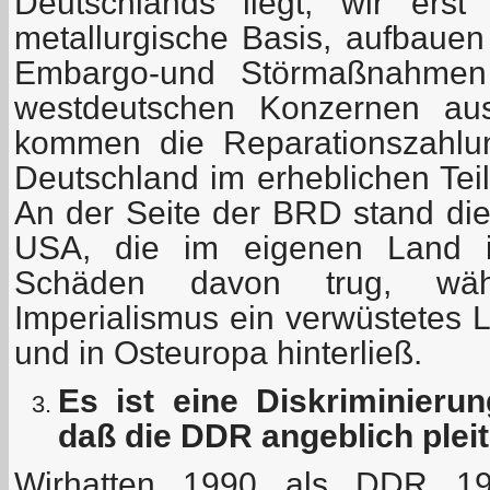
Deutschlands liegt, wir erst
metallurgische Basis, aufbaue
Embargo-und Störmaßnahme
westdeutschen Konzernen aus
kommen die Reparationszahlun
Deutschland im erheblichen Teil
An der Seite der BRD stand die
USA, die im eigenen Land im
Schäden davon trug, wäh
Imperialismus ein verwüstetes 
und in Osteuropa hinterließ.
Es ist eine Diskriminier
daß die DDR angeblich pleit
Wir
hatten 1990 als DDR 19,