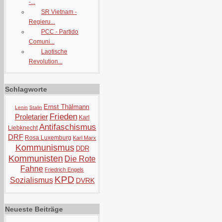
-...
SR Vietnam -
Regieru...
PCC - Partido
Comuni...
Laotische
Revolution...
Schlagworte
Ernst Thälmann
Lenin
Stalin
Frieden
Proletarier
Karl
Antifaschismus
Liebknecht
DRF
Rosa Luxemburg
Karl Marx
Kommunismus
DDR
Kommunisten
Die Rote
Fahne
Friedrich Engels
KPD
Sozialismus
DVRK
Neueste Beiträge