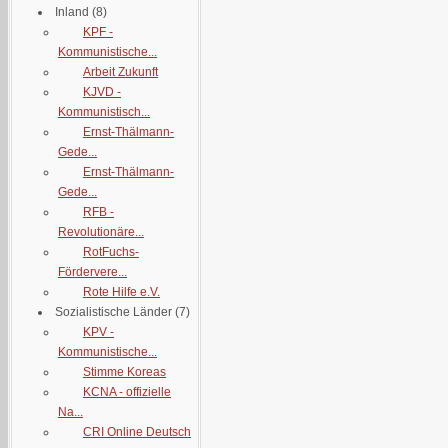
Inland
(8)
KPF -
Kommunistische...
Arbeit Zukunft
KJVD -
Kommunistisch...
Ernst-Thälmann-
Gede...
Ernst-Thälmann-
Gede...
RFB -
Revolutionäre...
RotFuchs-
Fördervere...
Rote Hilfe e.V.
Sozialistische Länder
(7)
KPV -
Kommunistische...
Stimme Koreas
KCNA - offizielle
Na...
CRI Online Deutsch