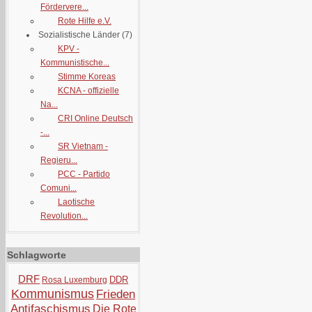
Fördervere...
Rote Hilfe e.V.
Sozialistische Länder
(7)
KPV -
Kommunistische...
Stimme Koreas
KCNA - offizielle
Na...
CRI Online Deutsch
-...
SR Vietnam -
Regieru...
PCC - Partido
Comuni...
Laotische
Revolution...
Schlagworte
DRF
DDR
Rosa Luxemburg
Kommunismus
Frieden
Antifaschismus
Die Rote