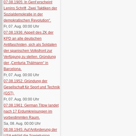
07.08.1905: In Genf erscheint
Lenins Schrift „Zwei Taktiken der
Sozialdemokratie in der
demokratischen Revolution“.
Fr, 07. Aug. 00:00
Uhr
07.08.1936: Appell des ZK der
KPD an alle deutschen
Antifaschisten, sich als Soldaten
der spanischen Volksfront zur
Verfügung zu stellen. Gründung
der „Centuria Thälmann“ in
Barcelona.
Fr, 07. Aug. 00:00
Uhr
07.08.1952: Gründung der
Gesellschaft für Sport und Technik
(GST).
Fr, 07. Aug. 00:00
Uhr
07.08.1961: German Titow landet
nach 17 Erdumkreisungen im
vorbestimmten Raum.
Sa, 08. Aug. 00:00
Uhr
08.08.1945: Auf Anforderung der
USA erklärt die Sowjetunion