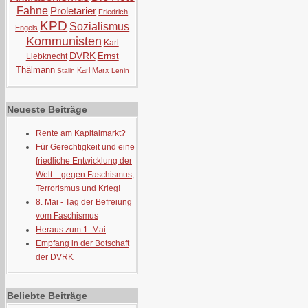
Fahne
Proletarier
Friedrich
KPD
Sozialismus
Engels
Kommunisten
Karl
DVRK
Ernst
Liebknecht
Thälmann
Karl Marx
Stalin
Lenin
Neueste Beiträge
Rente am Kapitalmarkt?
Für Gerechtigkeit und eine
friedliche Entwicklung der
Welt – gegen Faschismus,
Terrorismus und Krieg!
8. Mai - Tag der Befreiung
vom Faschismus
Heraus zum 1. Mai
Empfang in der Botschaft
der DVRK
Beliebte Beiträge