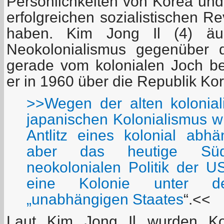
Persönlichkeiten von Korea und
erfolgreichen sozialistischen R
haben. Kim Jong Il (4) äu
Neokolonialismus gegenüber 
gerade vom kolonialen Joch bef
er in 1960 über die Republik Ko
>>Wegen der alten koloniali
japanischen Kolonialismus w
Antlitz eines kolonial abhä
aber das heutige Sü
neokolonialen Politik der US
eine Kolonie unter 
„unabhängigen Staates
“.<<
Laut Kim Jong Il wurden Ko