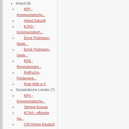
Inland
(8)
KPF -
Kommunistische...
Arbeit Zukunft
KJVD -
Kommunistisch...
Ernst-Thälmann-
Gede...
Ernst-Thälmann-
Gede...
RFB -
Revolutionäre...
RotFuchs-
Fördervere...
Rote Hilfe e.V.
Sozialistische Länder
(7)
KPV -
Kommunistische...
Stimme Koreas
KCNA - offizielle
Na...
CRI Online Deutsch