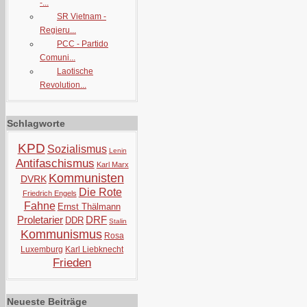
-...
SR Vietnam -
Regieru...
PCC - Partido
Comuni...
Laotische
Revolution...
Schlagworte
KPD
Sozialismus
Lenin
Antifaschismus
Karl Marx
Kommunisten
DVRK
Die Rote
Friedrich Engels
Fahne
Ernst Thälmann
Proletarier
DRF
DDR
Stalin
Kommunismus
Rosa
Luxemburg
Karl Liebknecht
Frieden
Neueste Beiträge