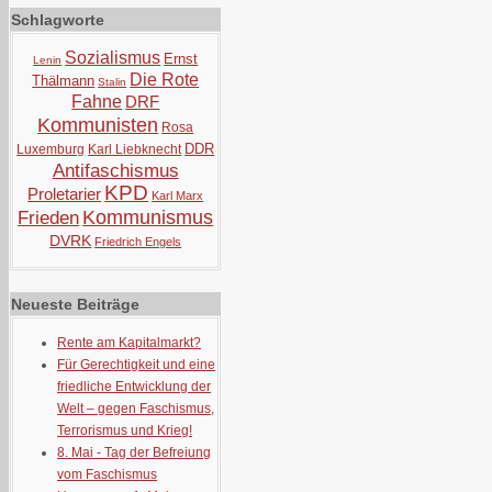
Schlagworte
Sozialismus
Ernst
Lenin
Die Rote
Thälmann
Stalin
Fahne
DRF
Kommunisten
Rosa
DDR
Luxemburg
Karl Liebknecht
Antifaschismus
KPD
Proletarier
Karl Marx
Kommunismus
Frieden
DVRK
Friedrich Engels
Neueste Beiträge
Rente am Kapitalmarkt?
Für Gerechtigkeit und eine
friedliche Entwicklung der
Welt – gegen Faschismus,
Terrorismus und Krieg!
8. Mai - Tag der Befreiung
vom Faschismus