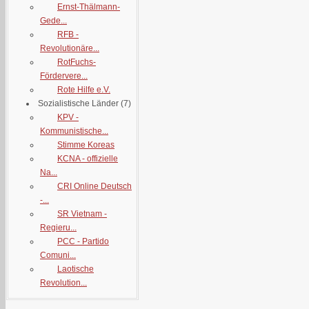
Ernst-Thälmann-
Gede...
RFB -
Revolutionäre...
RotFuchs-
Fördervere...
Rote Hilfe e.V.
Sozialistische Länder
(7)
KPV -
Kommunistische...
Stimme Koreas
KCNA - offizielle
Na...
CRI Online Deutsch
-...
SR Vietnam -
Regieru...
PCC - Partido
Comuni...
Laotische
Revolution...