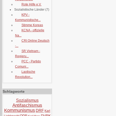
Rote Hilfe e.V.
Sozialistische Länder
(7)
KPV -
Kommunistische...
Stimme Koreas
KCNA - offizielle
Na...
CRI Online Deutsch
-...
SR Vietnam -
Regieru...
PCC - Partido
Comuni...
Laotische
Revolution...
Schlagworte
Sozialismus
Antifaschismus
Kommunismus
DRF
Karl
DVRK
DDR