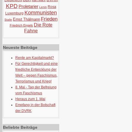
Liebknecht
Karl Marx
KPD
Proletarier
Rosa
Lenin
Kommunisten
Luxemburg
Frieden
Ernst Thälmann
Stalin
Die Rote
Friedrich Engels
Fahne
Neueste Beiträge
Rente am Kapitalmarkt?
Für Gerechtigkeit und eine
friedliche Entwicklung der
Welt – gegen Faschismus,
Terrorismus und Krieg!
8. Mai - Tag der Befreiung
vom Faschismus
Heraus zum 1. Mai
Empfang in der Botschaft
der DVRK
Beliebte Beiträge