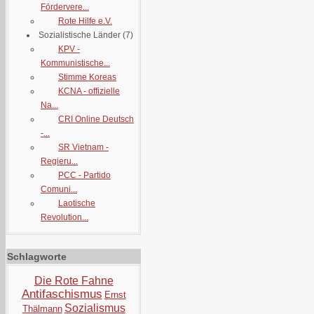
Fördervere...
Rote Hilfe e.V.
Sozialistische Länder
(7)
KPV -
Kommunistische...
Stimme Koreas
KCNA - offizielle
Na...
CRI Online Deutsch
-...
SR Vietnam -
Regieru...
PCC - Partido
Comuni...
Laotische
Revolution...
Schlagworte
Die Rote Fahne
Antifaschismus
Ernst
Sozialismus
Thälmann