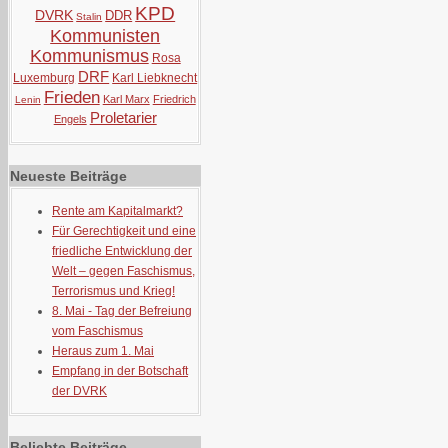
KPD
DVRK
DDR
Stalin
Kommunisten
Kommunismus
Rosa
DRF
Luxemburg
Karl Liebknecht
Frieden
Karl Marx
Friedrich
Lenin
Proletarier
Engels
Neueste Beiträge
Rente am Kapitalmarkt?
Für Gerechtigkeit und eine
friedliche Entwicklung der
Welt – gegen Faschismus,
Terrorismus und Krieg!
8. Mai - Tag der Befreiung
vom Faschismus
Heraus zum 1. Mai
Empfang in der Botschaft
der DVRK
Beliebte Beiträge