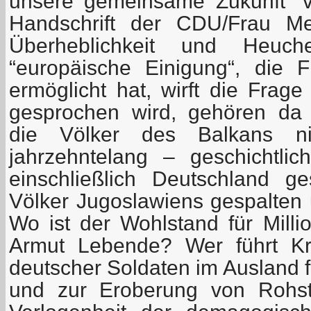
unsere gemeinsame Zukunft“ v
Handschrift der CDU/Frau Merk
Überheblichkeit und Heuche
“europäische Einigung“, die 
ermöglicht hat, wirft die Frag
gesprochen wird, gehören da 
die Völker des Balkans n
jahrzehntelang – geschichtli
einschließlich Deutschland g
Völker Jugoslawiens gespalten 
Wo ist der Wohlstand für Milli
Armut Lebende? Wer führt Kri
deutscher Soldaten im Ausland f
und zur Eroberung von Rohst