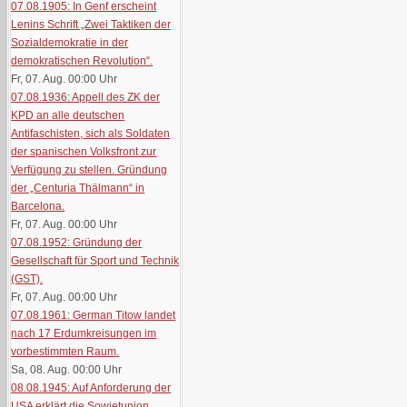
07.08.1905: In Genf erscheint
Lenins Schrift „Zwei Taktiken der
Sozialdemokratie in der
demokratischen Revolution“.
Fr, 07. Aug. 00:00
Uhr
07.08.1936: Appell des ZK der
KPD an alle deutschen
Antifaschisten, sich als Soldaten
der spanischen Volksfront zur
Verfügung zu stellen. Gründung
der „Centuria Thälmann“ in
Barcelona.
Fr, 07. Aug. 00:00
Uhr
07.08.1952: Gründung der
Gesellschaft für Sport und Technik
(GST).
Fr, 07. Aug. 00:00
Uhr
07.08.1961: German Titow landet
nach 17 Erdumkreisungen im
vorbestimmten Raum.
Sa, 08. Aug. 00:00
Uhr
08.08.1945: Auf Anforderung der
USA erklärt die Sowjetunion