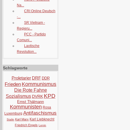
Na...
CRI Online Deutsch
-...
SR Vietnam -
Regieru...
PCC - Partido
Comuni...
Laotische
Revolution...
Schlagworte
Proletarier
DRF
DDR
Kommunismus
Frieden
Die Rote Fahne
KPD
Sozialismus
DVRK
Ernst Thälmann
Kommunisten
Rosa
Antifaschismus
Luxemburg
Karl Liebknecht
Karl Marx
Stalin
Friedrich Engels
Lenin