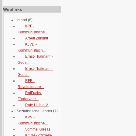
Weblinks
Inland
(8)
KPF -
Kommunistische...
Arbeit Zukunft
KJVD -
Kommunistisch...
Ernst-Thälmann-
Gede...
Ernst-Thälmann-
Gede...
RFB -
Revolutionäre...
RotFuchs-
Fördervere...
Rote Hilfe e.V.
Sozialistische Länder
(7)
KPV -
Kommunistische...
Stimme Koreas
KCNA - offizielle