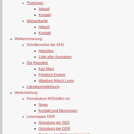
Thüringen
Aktuell
Kontakt
Wasserkante
Aktuell
Kontakt
Weltanschauung
Schriftenreihe der KPD
Aktuelles
Liste aller Ausgaben
Die Klassiker
Karl Marx
Friedrich Engels
Wladimir Iljitsch Lenin
Literaturempfehlung
Weiterbildung
Fernstudium KPD/offen-siv
News
Kontakt und Meinungen
Lesemappe DDR
Gründung der SED
Gründung der DDR