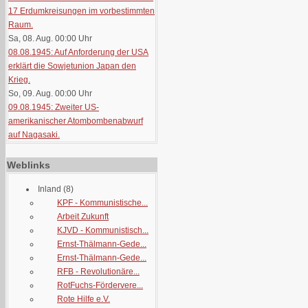
17 Erdumkreisungen im vorbestimmten
Raum.
Sa, 08. Aug. 00:00
Uhr
08.08.1945: Auf Anforderung der USA
erklärt die Sowjetunion Japan den
Krieg.
So, 09. Aug. 00:00
Uhr
09.08.1945: Zweiter US-
amerikanischer Atombombenabwurf
auf Nagasaki.
Weblinks
Inland
(8)
KPF - Kommunistische...
Arbeit Zukunft
KJVD - Kommunistisch...
Ernst-Thälmann-Gede...
Ernst-Thälmann-Gede...
RFB - Revolutionäre...
RotFuchs-Fördervere...
Rote Hilfe e.V.