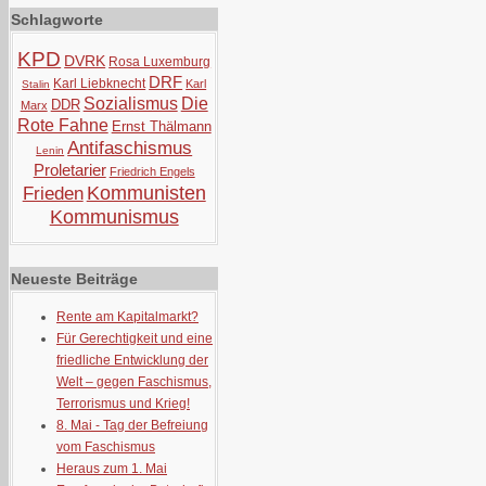
Schlagworte
KPD
DVRK
Rosa Luxemburg
DRF
Karl Liebknecht
Karl
Stalin
Sozialismus
Die
DDR
Marx
Rote Fahne
Ernst Thälmann
Antifaschismus
Lenin
Proletarier
Friedrich Engels
Kommunisten
Frieden
Kommunismus
Neueste Beiträge
Rente am Kapitalmarkt?
Für Gerechtigkeit und eine
friedliche Entwicklung der
Welt – gegen Faschismus,
Terrorismus und Krieg!
8. Mai - Tag der Befreiung
vom Faschismus
Heraus zum 1. Mai