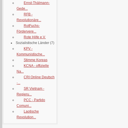
Ernst-Thälmann-
Gede...
RFB -
Revolutionäre...
RotFuchs-
Fördervere...
Rote Hilfe e.V.
Sozialistische Länder
(7)
KPV -
Kommunistische...
Stimme Koreas
KCNA - offizielle
Na...
CRI Online Deutsch
-...
SR Vietnam -
Regieru...
PCC - Partido
Comuni...
Laotische
Revolution...