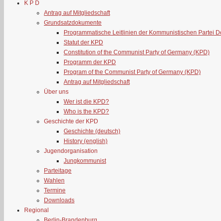
K P D
Antrag auf Mitgliedschaft
Grundsatzdokumente
Programmatische Leitlinien der Kommunistischen Partei 
Statut der KPD
Constitution of the Communist Party of Germany (KPD)
Programm der KPD
Program of the Communist Party of Germany (KPD)
Antrag auf Mitgliedschaft
Über uns
Wer ist die KPD?
Who is the KPD?
Geschichte der KPD
Geschichte (deutsch)
History (english)
Jugendorganisation
Jungkommunist
Parteitage
Wahlen
Termine
Downloads
Regional
Berlin-Brandenburg