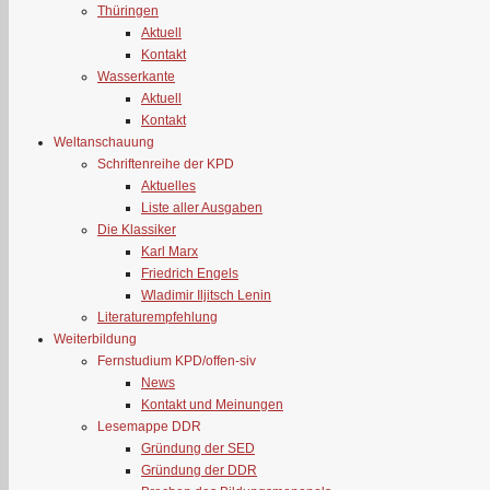
Thüringen
Aktuell
Kontakt
Wasserkante
Aktuell
Kontakt
Weltanschauung
Schriftenreihe der KPD
Aktuelles
Liste aller Ausgaben
Die Klassiker
Karl Marx
Friedrich Engels
Wladimir Iljitsch Lenin
Literaturempfehlung
Weiterbildung
Fernstudium KPD/offen-siv
News
Kontakt und Meinungen
Lesemappe DDR
Gründung der SED
Gründung der DDR