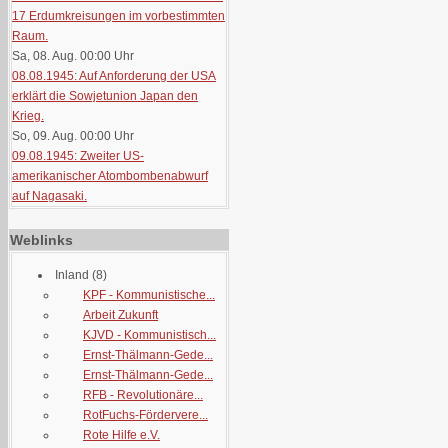
17 Erdumkreisungen im vorbestimmten
Raum.
Sa, 08. Aug. 00:00
Uhr
08.08.1945: Auf Anforderung der USA
erklärt die Sowjetunion Japan den
Krieg.
So, 09. Aug. 00:00
Uhr
09.08.1945: Zweiter US-
amerikanischer Atombombenabwurf
auf Nagasaki.
Weblinks
Inland
(8)
KPF - Kommunistische...
Arbeit Zukunft
KJVD - Kommunistisch...
Ernst-Thälmann-Gede...
Ernst-Thälmann-Gede...
RFB - Revolutionäre...
RotFuchs-Fördervere...
Rote Hilfe e.V.