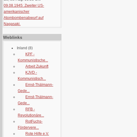
09.08.1945: Zweiter US-
amerikanischer
Atombombenabwurf auf
Nagasaki.
Weblinks
Inland
(8)
KPF -
Kommunistische...
Arbeit Zukunft
KJVD -
Kommunistisch...
Ernst-Thälmann-
Gede...
Ernst-Thälmann-
Gede...
RFB -
Revolutionäre...
RotFuchs-
Fördervere...
Rote Hilfe e.V.