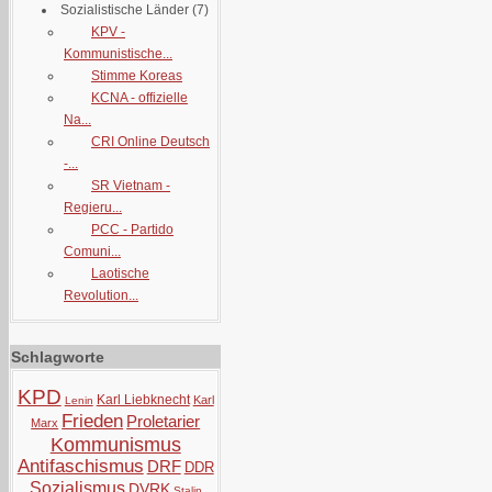
Sozialistische Länder
(7)
KPV -
Kommunistische...
Stimme Koreas
KCNA - offizielle
Na...
CRI Online Deutsch
-...
SR Vietnam -
Regieru...
PCC - Partido
Comuni...
Laotische
Revolution...
Schlagworte
KPD
Karl Liebknecht
Karl
Lenin
Frieden
Proletarier
Marx
Kommunismus
Antifaschismus
DRF
DDR
Sozialismus
DVRK
Stalin