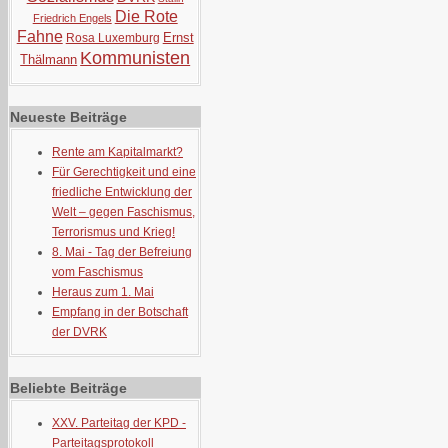
Die Rote
Friedrich Engels
Fahne
Ernst
Rosa Luxemburg
Kommunisten
Thälmann
Neueste Beiträge
Rente am Kapitalmarkt?
Für Gerechtigkeit und eine
friedliche Entwicklung der
Welt – gegen Faschismus,
Terrorismus und Krieg!
8. Mai - Tag der Befreiung
vom Faschismus
Heraus zum 1. Mai
Empfang in der Botschaft
der DVRK
Beliebte Beiträge
XXV. Parteitag der KPD -
Parteitagsprotokoll