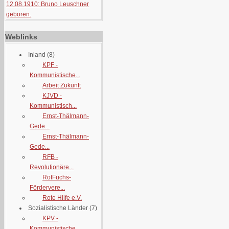
12.08.1910: Bruno Leuschner
geboren.
Weblinks
Inland
(8)
KPF -
Kommunistische...
Arbeit Zukunft
KJVD -
Kommunistisch...
Ernst-Thälmann-
Gede...
Ernst-Thälmann-
Gede...
RFB -
Revolutionäre...
RotFuchs-
Fördervere...
Rote Hilfe e.V.
Sozialistische Länder
(7)
KPV -
Kommunistische...