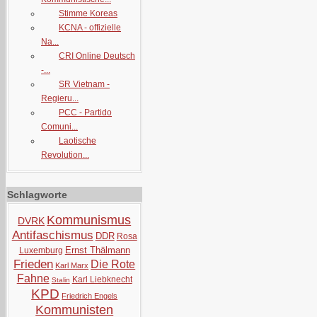
Stimme Koreas
KCNA - offizielle
Na...
CRI Online Deutsch
-...
SR Vietnam -
Regieru...
PCC - Partido
Comuni...
Laotische
Revolution...
Schlagworte
Kommunismus
DVRK
Antifaschismus
DDR
Rosa
Ernst Thälmann
Luxemburg
Frieden
Die Rote
Karl Marx
Fahne
Karl Liebknecht
Stalin
KPD
Friedrich Engels
Kommunisten