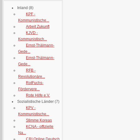
Inland
(8)
KPF -
Kommunistische...
Arbeit Zukunft
KJVD -
Kommunistisch...
Ernst-Thälmann-
Gede...
Ernst-Thälmann-
Gede...
RFB -
Revolutionäre...
RotFuchs-
Fördervere...
Rote Hilfe e.V.
Sozialistische Länder
(7)
KPV -
Kommunistische...
Stimme Koreas
KCNA - offizielle
Na...
CRI Online Deutsch