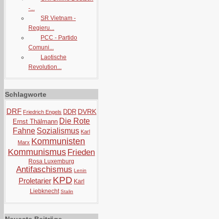
-...
SR Vietnam -
Regieru...
PCC - Partido
Comuni...
Laotische
Revolution...
Schlagworte
DRF
DVRK
DDR
Friedrich Engels
Die Rote
Ernst Thälmann
Fahne
Sozialismus
Karl
Kommunisten
Marx
Kommunismus
Frieden
Rosa Luxemburg
Antifaschismus
Lenin
KPD
Proletarier
Karl
Liebknecht
Stalin