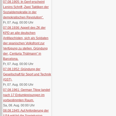
07.08.1905: In Genf erscheint
Lenins Schrift „Zwei Taktiken der
Sozialdemokratie in der
demokratischen Revolution“.
Fr, 07. Aug. 00:00
Uhr
07.08.1936: Appell des ZK der
KPD an alle deutschen
Antifaschisten, sich als Soldaten
der spanischen Volksfront zur
Verfügung zu stellen. Gründung
der „Centuria Thälmann“ in
Barcelona.
Fr, 07. Aug. 00:00
Uhr
07.08.1952: Gründung der
Gesellschaft für Sport und Technik
(GST).
Fr, 07. Aug. 00:00
Uhr
07.08.1961: German Titow landet
nach 17 Erdumkreisungen im
vorbestimmten Raum.
Sa, 08. Aug. 00:00
Uhr
08.08.1945: Auf Anforderung der
USA erklärt die Sowjetunion