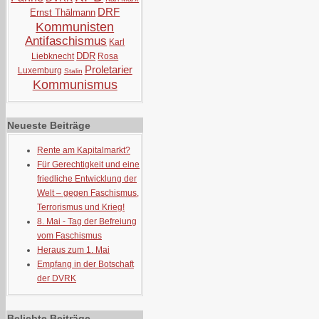
DRF
Ernst Thälmann
Kommunisten
Antifaschismus
Karl
DDR
Liebknecht
Rosa
Proletarier
Luxemburg
Stalin
Kommunismus
Neueste Beiträge
Rente am Kapitalmarkt?
Für Gerechtigkeit und eine
friedliche Entwicklung der
Welt – gegen Faschismus,
Terrorismus und Krieg!
8. Mai - Tag der Befreiung
vom Faschismus
Heraus zum 1. Mai
Empfang in der Botschaft
der DVRK
Beliebte Beiträge