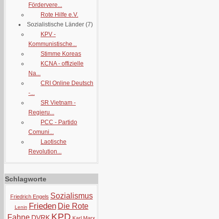
Fördervere...
Rote Hilfe e.V.
Sozialistische Länder
(7)
KPV -
Kommunistische...
Stimme Koreas
KCNA - offizielle
Na...
CRI Online Deutsch
-...
SR Vietnam -
Regieru...
PCC - Partido
Comuni...
Laotische
Revolution...
Schlagworte
Sozialismus
Friedrich Engels
Frieden
Die Rote
Lenin
KPD
Fahne
DVRK
Karl Marx