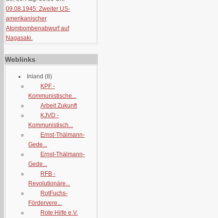
09.08.1945: Zweiter US-
amerikanischer
Atombombenabwurf auf
Nagasaki.
Weblinks
Inland
(8)
KPF -
Kommunistische...
Arbeit Zukunft
KJVD -
Kommunistisch...
Ernst-Thälmann-
Gede...
Ernst-Thälmann-
Gede...
RFB -
Revolutionäre...
RotFuchs-
Fördervere...
Rote Hilfe e.V.