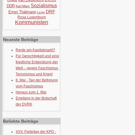
Karl Liebknecht
Engels
Sozialismus
DDR
Karl Marx
DRF
Ernst Thälmann
Lenin
Rosa Luxemburg
Kommunisten
Neueste Beiträge
Rente am Kapitalmarkt?
Für Gerechtigkeit und eine
friedliche Entwicklung der
Welt – gegen Faschismus,
Terrorismus und Krieg!
8. Mai - Tag der Befreiung
vom Faschismus
Heraus zum 1. Mai
Empfang in der Botschaft
der DVRK
Beliebte Beiträge
XXV. Parteitag der KPD -