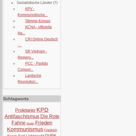
Sozialistische Länder
(7)
KPV -
Kommunistische...
Stimme Koreas
KCNA - offizielle
Na...
CRI Online Deutsch
-...
SR Vietnam -
Regieru...
PCC - Partido
Comuni...
Laotische
Revolution...
Schlagworte
KPD
Proletarier
Antifaschismus
Die Rote
Frieden
Fahne
Stalin
Kommunismus
Friedrich
DVRK