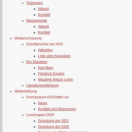
Thüringen
Aktuell
Kontakt
Wasserkante
Aktuell
Kontakt
Weltanschauung
Schriftenreihe der KPD
Aktuelles
Liste aller Ausgaben
Die Klassiker
Karl Marx
Friedrich Engels
Wladimir Iljitsch Lenin
Literaturempfehlung
Weiterbildung
Fernstudium KPD/offen-siv
News
Kontakt und Meinungen
Lesemappe DDR
Gründung der SED
Gründung der DDR