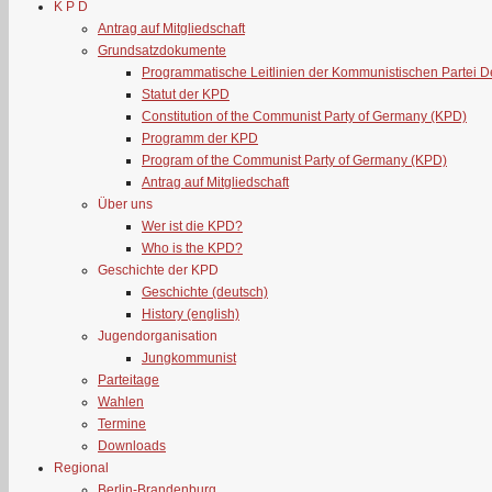
K P D
Antrag auf Mitgliedschaft
Grundsatzdokumente
Programmatische Leitlinien der Kommunistischen Partei 
Statut der KPD
Constitution of the Communist Party of Germany (KPD)
Programm der KPD
Program of the Communist Party of Germany (KPD)
Antrag auf Mitgliedschaft
Über uns
Wer ist die KPD?
Who is the KPD?
Geschichte der KPD
Geschichte (deutsch)
History (english)
Jugendorganisation
Jungkommunist
Parteitage
Wahlen
Termine
Downloads
Regional
Berlin-Brandenburg