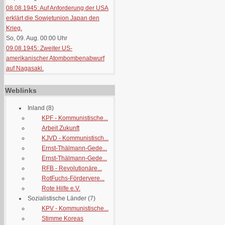
08.08.1945: Auf Anforderung der USA
erklärt die Sowjetunion Japan den
Krieg.
So, 09. Aug. 00:00
Uhr
09.08.1945: Zweiter US-
amerikanischer Atombombenabwurf
auf Nagasaki.
Weblinks
Inland
(8)
KPF - Kommunistische...
Arbeit Zukunft
KJVD - Kommunistisch...
Ernst-Thälmann-Gede...
Ernst-Thälmann-Gede...
RFB - Revolutionäre...
RotFuchs-Fördervere...
Rote Hilfe e.V.
Sozialistische Länder
(7)
KPV - Kommunistische...
Stimme Koreas