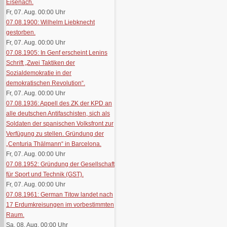
Eisenach.
Fr, 07. Aug. 00:00
Uhr
07.08.1900: Wilhelm Liebknecht
gestorben.
Fr, 07. Aug. 00:00
Uhr
07.08.1905: In Genf erscheint Lenins
Schrift „Zwei Taktiken der
Sozialdemokratie in der
demokratischen Revolution“.
Fr, 07. Aug. 00:00
Uhr
07.08.1936: Appell des ZK der KPD an
alle deutschen Antifaschisten, sich als
Soldaten der spanischen Volksfront zur
Verfügung zu stellen. Gründung der
„Centuria Thälmann“ in Barcelona.
Fr, 07. Aug. 00:00
Uhr
07.08.1952: Gründung der Gesellschaft
für Sport und Technik (GST).
Fr, 07. Aug. 00:00
Uhr
07.08.1961: German Titow landet nach
17 Erdumkreisungen im vorbestimmten
Raum.
Sa, 08. Aug. 00:00
Uhr