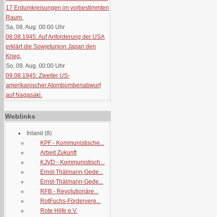
17 Erdumkreisungen im vorbestimmten
Raum.
Sa, 08. Aug. 00:00
Uhr
08.08.1945: Auf Anforderung der USA
erklärt die Sowjetunion Japan den
Krieg.
So, 09. Aug. 00:00
Uhr
09.08.1945: Zweiter US-
amerikanischer Atombombenabwurf
auf Nagasaki.
Weblinks
Inland
(8)
KPF - Kommunistische...
Arbeit Zukunft
KJVD - Kommunistisch...
Ernst-Thälmann-Gede...
Ernst-Thälmann-Gede...
RFB - Revolutionäre...
RotFuchs-Fördervere...
Rote Hilfe e.V.