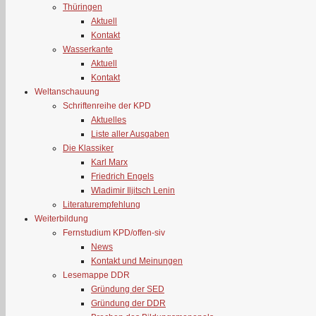
Thüringen
Aktuell
Kontakt
Wasserkante
Aktuell
Kontakt
Weltanschauung
Schriftenreihe der KPD
Aktuelles
Liste aller Ausgaben
Die Klassiker
Karl Marx
Friedrich Engels
Wladimir Iljitsch Lenin
Literaturempfehlung
Weiterbildung
Fernstudium KPD/offen-siv
News
Kontakt und Meinungen
Lesemappe DDR
Gründung der SED
Gründung der DDR