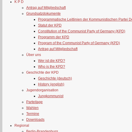
K P D
Antrag auf Mitgliedschaft
Grundsatzdokumente
Programmatische Leitlinien der Kommunistischen Partei 
Statut der KPD
Constitution of the Communist Party of Germany (KPD)
Programm der KPD
Program of the Communist Party of Germany (KPD)
Antrag auf Mitgliedschaft
Über uns
Wer ist die KPD?
Who is the KPD?
Geschichte der KPD
Geschichte (deutsch)
History (english)
Jugendorganisation
Jungkommunist
Parteitage
Wahlen
Termine
Downloads
Regional
Berlin-Brandenburg