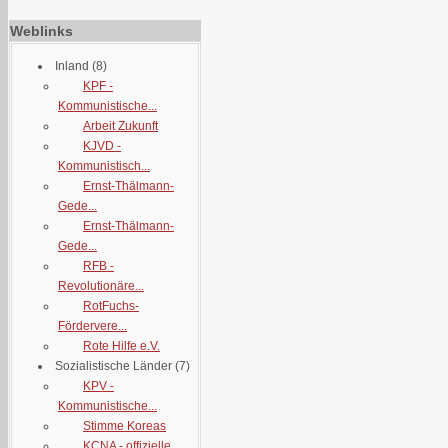
Weblinks
Inland
(8)
KPF -
Kommunistische...
Arbeit Zukunft
KJVD -
Kommunistisch...
Ernst-Thälmann-
Gede...
Ernst-Thälmann-
Gede...
RFB -
Revolutionäre...
RotFuchs-
Fördervere...
Rote Hilfe e.V.
Sozialistische Länder
(7)
KPV -
Kommunistische...
Stimme Koreas
KCNA - offizielle