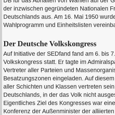
DB für das Abhalten von Wahlen auf der
der inzwischen gegründeten Nationalen F
Deutschlands aus. Am 16. Mai 1950 wurd
Wahlprogramm und Einheitslisten vereinba
Der Deutsche Volkskongress
Auf Initiative
der
SED
fand
fand am
6.
bis
7
Volkskongress
statt.
Er tagte im Admiralsp
Vertreter aller Parteien
und Massenorgani
Besatzungszonen eingeladen. Auf diesem 
aller Schichten und Klassen vertreten sein
Deutschlands, in der das Volk nicht ausges
Eigentliches Ziel des Kongresses war ei
Konferenz der Außenminister der alliiert