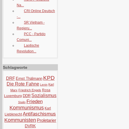
Na...
CRI Online Deutsch
-...
SR Vietnam -
Regieru...
PCC - Partido
Comuni...
Laotische
Revolution...
Schlagworte
KPD
DRF
Ernst Thälmann
Die Rote Fahne
Karl
Lenin
Rosa
Marx
Friedrich Engels
Sozialismus
DDR
Luxemburg
Frieden
Stalin
Kommunismus
Karl
Antifaschismus
Liebknecht
Kommunisten
Proletarier
DVRK