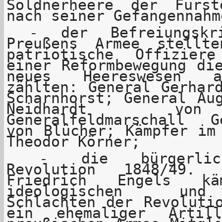
Söldnerheere der Fürs
nach seiner Gefangennahm
- der Befreiungskri
Preußens Armee stellt
patriotische Offizie
einer Reformbewegung di
neues Heereswesen a
zählten: General Gerhar
Scharnhorst; General Au
Neidhardt von
Generalfeldmarschall 
von Blücher; Kämpfer im
Theodor Körner;
- die bürgerlich 
Revolution 1848/49.
Friedrich Engels k
ideologischen und
Schlachten der Revoluti
ein ehemaliger Artill