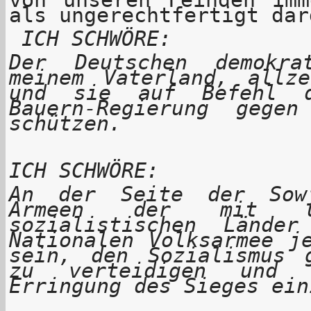
als ungerechtfertigt dar
ICH SCHWÖRE:
Der Deutschen demokra
meinem Vaterland, allz
und sie auf Befehl d
Bauern-Regierung gege
schützen.
ICH SCHWÖRE:
An der Seite der Sow
Armeen der mit un
sozialistischen Lände
Nationalen Volksarmee j
sein, den Sozialismus 
zu verteidigen und 
Erringung des Sieges ein