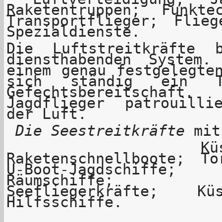
Raketentruppen; Funkte
Transportflieger;
Flieg
Spezialdienste.
Die Luftstreitkräfte 
diensthabenden System
einem genau festgelegte
sich ständig ein 
Gefechtsbereitschaf
Jagdflieger patrouill
der Luft.
Die Seestreitkräfte
mit
Küstenschut
Raketenschnellboote; To
U-Boot-Jagdschiffe
Räumschiffe; Lan
Seefliegerkräfte; Kü
Hilfsschiffe.