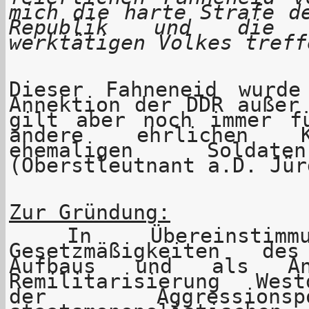
mich die harte Strafe d
Republik und die 
werktätigen Volkes treff
Dieser Fahneneid wurd
Annektion der DDR außer
gilt aber noch immer f
andere ehrlichen K
ehemaligen Sold
(Oberstleutnant a.D. Jür
Zur Gründung:
In Übereinstimm
Gesetzmäßigkeiten des
Aufbaus und als A
Remilitarisierung Wes
der Aggressions