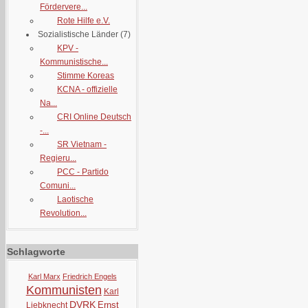
Fördervere...
Rote Hilfe e.V.
Sozialistische Länder
(7)
KPV -
Kommunistische...
Stimme Koreas
KCNA - offizielle
Na...
CRI Online Deutsch
-...
SR Vietnam -
Regieru...
PCC - Partido
Comuni...
Laotische
Revolution...
Schlagworte
Karl Marx
Friedrich Engels
Kommunisten
Karl
DVRK
Ernst
Liebknecht