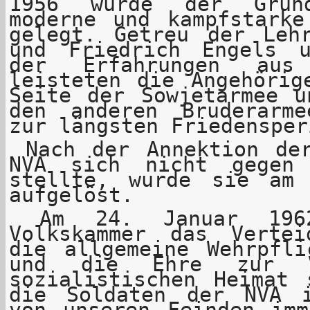
1956 wurde der Grun
moderne und kampfstarke
gelegt. Getreu der Leh
und Friedrich Engels 
der Erfahrungen aus
leisteten die Angehörig
Seite der Sowjetarmee u
den anderen Bruderarm
zur längsten Friedensper
Nach der Annektion de
NVA sich nicht gegen
stellte, wurde sie am
aufgelöst.
Am 24. Januar 1962
Volkskammer das Vertei
die allgemeine Wehrpfli
und die Ehre zur Ve
sozialistischen Heimat 
die Soldaten der NVA 
von unseren Feinden imm