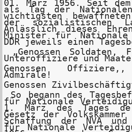
01. März 1956. Seit dem
als Tag der Nationale
wichtigsten bewaffnet
der sozialistischen La
Anlässlich dieses Ehre
Minister für Nationale
DDR jeweils einen Tagesb
„Genossen Soldaten, F
Unteroffiziere und Maate
Genossen Offiziere,
Admirale!
Genossen Zivilbeschäftig
So begann des Tagesbef
für Nationale Verteidig
1. März des Tages de
Gesetz der Volkskammer
Schaffung der NVA und
für Nationale Verteidig