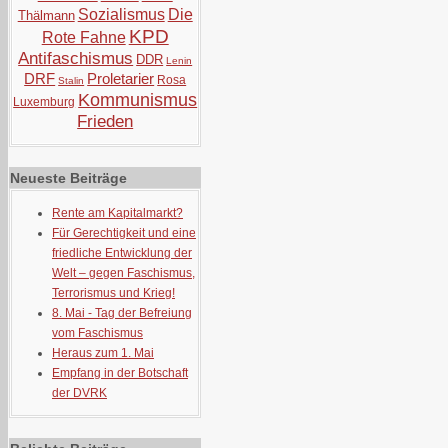
Sozialismus
Die
Thälmann
KPD
Rote Fahne
Antifaschismus
DDR
Lenin
DRF
Proletarier
Rosa
Stalin
Kommunismus
Luxemburg
Frieden
Neueste Beiträge
Rente am Kapitalmarkt?
Für Gerechtigkeit und eine
friedliche Entwicklung der
Welt – gegen Faschismus,
Terrorismus und Krieg!
8. Mai - Tag der Befreiung
vom Faschismus
Heraus zum 1. Mai
Empfang in der Botschaft
der DVRK