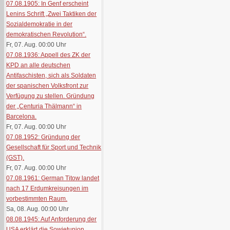
07.08.1905: In Genf erscheint
Lenins Schrift „Zwei Taktiken der
Sozialdemokratie in der
demokratischen Revolution“.
Fr, 07. Aug. 00:00
Uhr
07.08.1936: Appell des ZK der
KPD an alle deutschen
Antifaschisten, sich als Soldaten
der spanischen Volksfront zur
Verfügung zu stellen. Gründung
der „Centuria Thälmann“ in
Barcelona.
Fr, 07. Aug. 00:00
Uhr
07.08.1952: Gründung der
Gesellschaft für Sport und Technik
(GST).
Fr, 07. Aug. 00:00
Uhr
07.08.1961: German Titow landet
nach 17 Erdumkreisungen im
vorbestimmten Raum.
Sa, 08. Aug. 00:00
Uhr
08.08.1945: Auf Anforderung der
USA erklärt die Sowjetunion