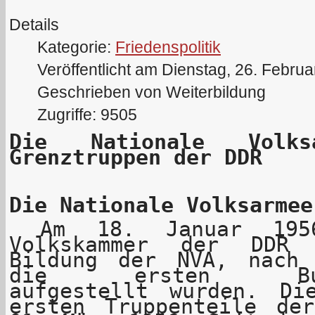
Details
Kategorie:
Friedenspolitik
Veröffentlicht am Dienstag, 26. Febru
Geschrieben von Weiterbildung
Zugriffe: 9505
Die Nationale Volk
Grenztruppen der DDR
Die Nationale Volksarmee
Am 18. Januar 1956
Volkskammer der DDR
Bildung der NVA, nach
die ersten Bundes
aufgestellt wurden. Di
ersten Truppenteile de