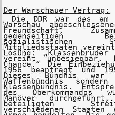
Der Warschauer Vertrag:
Die DDR war des am 
Warschau abgeschlossen
Freundschaft, Zusa
gegenseitigen B
sozialistischen 
Mitgliedsstaaten verein
Losung: „Klassenbrüder
vereint unbesiegbar.
Chance.“ Die Einbezieh
1956 beantragt und 19
Dieses Bündnis war
Waffenbündnis sonder
Klassenbündnis. Entspr
des Oberkommandos wu
Manöver durchgeführ
beteiligten Stre
verschiedenen Staaten
Armee handelten. Die ge