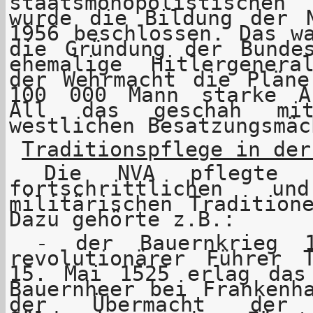
staatsmonopolistische
wurde die Bildung der 
1956 beschlossen. Das w
die Gründung der Bunde
ehemalige Hitlergener
der Wehrmacht die Pläne
100 000 Mann starke A
All das geschah mit
westlichen Besatzungsmäc
Traditionspflege in der
Die NVA pflegte u
fortschrittlichen un
militärischen Tradition
Dazu gehörte z.B.:
- der Bauernkrieg 1
revolutionärer Führer 
15. Mai 1525 erlag das
Bauernheer bei Frankenh
der Übermacht der k