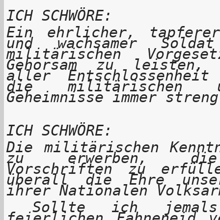
ICH SCHWÖRE:
Ein ehrlicher, tapferer
und wachsamer Solda
militärischen Vorgese
Gehorsam zu leisten,
aller Entschlossenhei
die militärischen u
Geheimnisse immer streng
ICH SCHWÖRE:
Die militärischen Kennt
zu erwerben, die 
Vorschriften zu erfül
überall die Ehre unse
ihrer Nationalen Volksar
Sollte ich jemal
feierlichen Fahneneid v