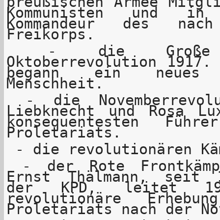
preußischen Armee Mitgl
Kommunisten und in 
Kommandeur des nach
Freikorps.
- die Große Soz
Oktoberrevolution 1917.
begann ein neues 
Menschheit.
- die Novemberrevolu
Liebknecht und Rosa Lu
konsequentesten Führ
Proletariats.
- die revolutionären Kä
- der Rote Frontkämp
Ernst Thälmann, seit 
der KPD, leitet 1
revolutionäre Erhebu
Proletariats nach der No