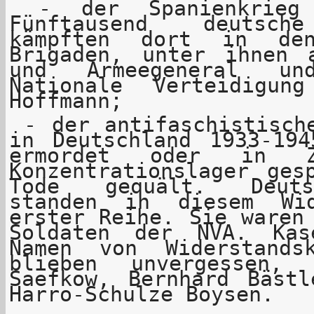
- der Spanienkrieg 
Fünftausend deutsche
kämpften dort in den
Brigaden, unter ihnen 
und Armeegeneral un
Nationale Verteidigu
Hoffmann;
- der antifaschistische
in Deutschland 1933-194
ermordet oder in Zu
Konzentrationslager ges
Tode gequält. Deuts
standen in diesem Wid
erster Reihe. Sie waren
Soldaten der NVA. Kas
Namen von Widerstands
blieben unvergessen,
Saefkow, Bernhard Bästl
Harro-Schulze Boysen.