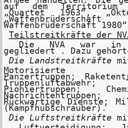
auf dem Territorium
„Quartet 1963“, „Okt
„Waffenbrüdersc
Waffenbrüderschaft 1980“
Teilstreitkräfte der NV
Die NVA war in Te
gegliedert . Dazu gehört
Die Landstreitkräfte
mi
Motorisierte Sch
Panzertruppen; Raketent
Truppenluftabwehr; Tr
Pioniertruppen; Che
Nachrichtentruppen; 
Rückwärtige Dienste; Mi
(Kampfhubschrauber).
Die Luftstreitkräfte
mi
Luftverteidigung; J