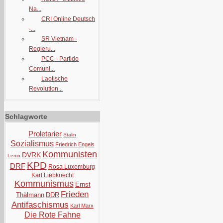
Na...
CRI Online Deutsch
-...
SR Vietnam -
Regieru...
PCC - Partido
Comuni...
Laotische
Revolution...
Schlagworte
Proletarier
Stalin
Sozialismus
Friedrich Engels
Kommunisten
DVRK
Lenin
KPD
DRF
Rosa Luxemburg
Karl Liebknecht
Kommunismus
Ernst
Frieden
Thälmann
DDR
Antifaschismus
Karl Marx
Die Rote Fahne