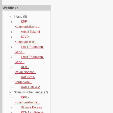
Weblinks
Inland
(8)
KPF -
Kommunistische...
Arbeit Zukunft
KJVD -
Kommunistisch...
Ernst-Thälmann-
Gede...
Ernst-Thälmann-
Gede...
RFB -
Revolutionäre...
RotFuchs-
Fördervere...
Rote Hilfe e.V.
Sozialistische Länder
(7)
KPV -
Kommunistische...
Stimme Koreas
KCNA - offizielle