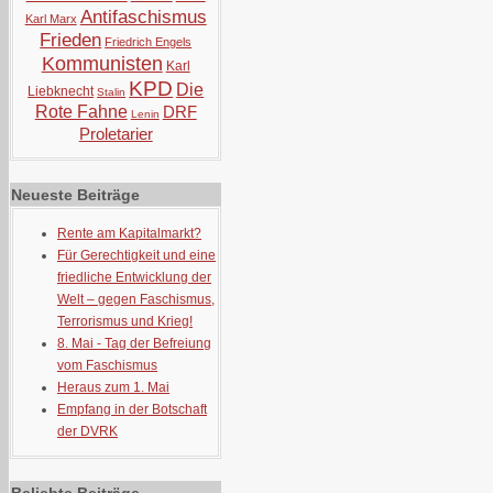
Antifaschismus
Karl Marx
Frieden
Friedrich Engels
Kommunisten
Karl
KPD
Die
Liebknecht
Stalin
Rote Fahne
DRF
Lenin
Proletarier
Neueste Beiträge
Rente am Kapitalmarkt?
Für Gerechtigkeit und eine
friedliche Entwicklung der
Welt – gegen Faschismus,
Terrorismus und Krieg!
8. Mai - Tag der Befreiung
vom Faschismus
Heraus zum 1. Mai
Empfang in der Botschaft
der DVRK