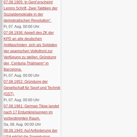
07.08.1905: In Genf erscheint
Lenins Schrift „Zwei Taktiken der
Sozialdemokratie in der
demokratischen Revolution“.
Fr, 07. Aug. 00:00
Uhr
07.08.1936: Appell des ZK der
KPD an alle deutschen
Antifaschisten, sich als Soldaten
der spanischen Volksfront zur
Verfügung zu stellen. Gründung
der „Centuria Thälmann“ in
Barcelona.
Fr, 07. Aug. 00:00
Uhr
07.08.1952: Gründung der
Gesellschaft für Sport und Technik
(GST).
Fr, 07. Aug. 00:00
Uhr
07.08.1961: German Titow landet
nach 17 Erdumkreisungen im
vorbestimmten Raum.
Sa, 08. Aug. 00:00
Uhr
08.08.1945: Auf Anforderung der
USA erklärt die Sowjetunion