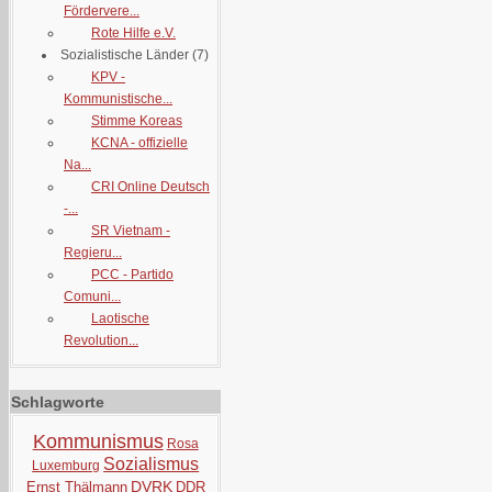
Fördervere...
Rote Hilfe e.V.
Sozialistische Länder
(7)
KPV -
Kommunistische...
Stimme Koreas
KCNA - offizielle
Na...
CRI Online Deutsch
-...
SR Vietnam -
Regieru...
PCC - Partido
Comuni...
Laotische
Revolution...
Schlagworte
Kommunismus
Rosa
Sozialismus
Luxemburg
DVRK
Ernst Thälmann
DDR