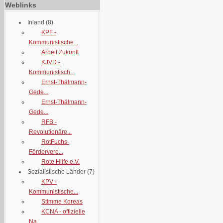
Weblinks
Inland
(8)
KPF -
Kommunistische...
Arbeit Zukunft
KJVD -
Kommunistisch...
Ernst-Thälmann-
Gede...
Ernst-Thälmann-
Gede...
RFB -
Revolutionäre...
RotFuchs-
Fördervere...
Rote Hilfe e.V.
Sozialistische Länder
(7)
KPV -
Kommunistische...
Stimme Koreas
KCNA - offizielle
Na...