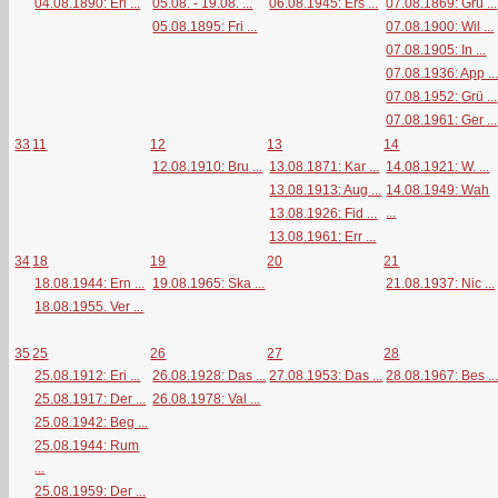
04.08.1890: Eri ...
05.08. - 19.08. ...
06.08.1945: Ers ...
07.08.1869: Grü ...
05.08.1895: Fri ...
07.08.1900: Wil ...
07.08.1905: In ...
07.08.1936: App ..
07.08.1952: Grü ...
07.08.1961: Ger ...
33
11
12
13
14
12.08.1910: Bru ...
13.08.1871: Kar ...
14.08.1921: W. ...
13.08.1913: Aug ...
14.08.1949: Wah
...
13.08.1926: Fid ...
13.08.1961: Err ...
34
18
19
20
21
18.08.1944: Ern ...
19.08.1965: Ska ...
21.08.1937: Nic ...
18.08.1955. Ver ...
35
25
26
27
28
25.08.1912: Eri ...
26.08.1928: Das ...
27.08.1953: Das ...
28.08.1967: Bes ..
25.08.1917: Der ...
26.08.1978: Val ...
25.08.1942: Beg ...
25.08.1944: Rum
...
25.08.1959: Der ...