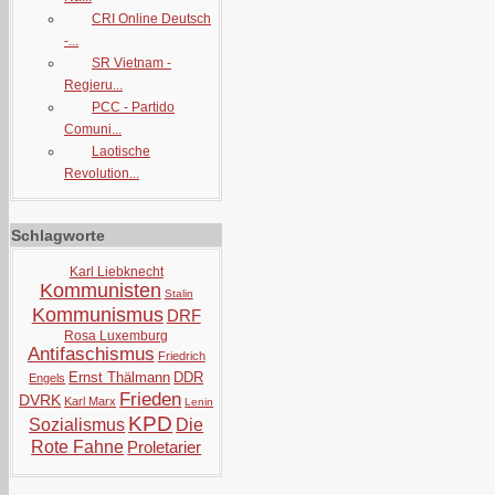
CRI Online Deutsch
-...
SR Vietnam -
Regieru...
PCC - Partido
Comuni...
Laotische
Revolution...
Schlagworte
Karl Liebknecht
Kommunisten
Stalin
Kommunismus
DRF
Rosa Luxemburg
Antifaschismus
Friedrich
Ernst Thälmann
DDR
Engels
Frieden
DVRK
Karl Marx
Lenin
KPD
Sozialismus
Die
Rote Fahne
Proletarier