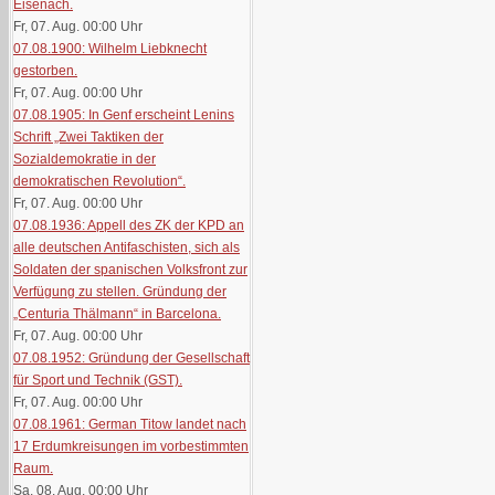
Eisenach.
Fr, 07. Aug. 00:00
Uhr
07.08.1900: Wilhelm Liebknecht
gestorben.
Fr, 07. Aug. 00:00
Uhr
07.08.1905: In Genf erscheint Lenins
Schrift „Zwei Taktiken der
Sozialdemokratie in der
demokratischen Revolution“.
Fr, 07. Aug. 00:00
Uhr
07.08.1936: Appell des ZK der KPD an
alle deutschen Antifaschisten, sich als
Soldaten der spanischen Volksfront zur
Verfügung zu stellen. Gründung der
„Centuria Thälmann“ in Barcelona.
Fr, 07. Aug. 00:00
Uhr
07.08.1952: Gründung der Gesellschaft
für Sport und Technik (GST).
Fr, 07. Aug. 00:00
Uhr
07.08.1961: German Titow landet nach
17 Erdumkreisungen im vorbestimmten
Raum.
Sa, 08. Aug. 00:00
Uhr