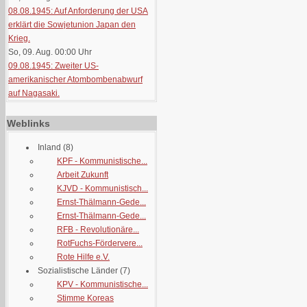
08.08.1945: Auf Anforderung der USA
erklärt die Sowjetunion Japan den
Krieg.
So, 09. Aug. 00:00
Uhr
09.08.1945: Zweiter US-
amerikanischer Atombombenabwurf
auf Nagasaki.
Weblinks
Inland
(8)
KPF - Kommunistische...
Arbeit Zukunft
KJVD - Kommunistisch...
Ernst-Thälmann-Gede...
Ernst-Thälmann-Gede...
RFB - Revolutionäre...
RotFuchs-Fördervere...
Rote Hilfe e.V.
Sozialistische Länder
(7)
KPV - Kommunistische...
Stimme Koreas