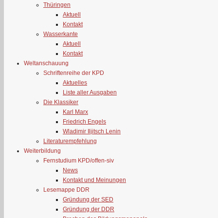
Thüringen
Aktuell
Kontakt
Wasserkante
Aktuell
Kontakt
Weltanschauung
Schriftenreihe der KPD
Aktuelles
Liste aller Ausgaben
Die Klassiker
Karl Marx
Friedrich Engels
Wladimir Iljitsch Lenin
Literaturempfehlung
Weiterbildung
Fernstudium KPD/offen-siv
News
Kontakt und Meinungen
Lesemappe DDR
Gründung der SED
Gründung der DDR