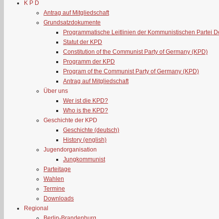
K P D
Antrag auf Mitgliedschaft
Grundsatzdokumente
Programmatische Leitlinien der Kommunistischen Partei 
Statut der KPD
Constitution of the Communist Party of Germany (KPD)
Programm der KPD
Program of the Communist Party of Germany (KPD)
Antrag auf Mitgliedschaft
Über uns
Wer ist die KPD?
Who is the KPD?
Geschichte der KPD
Geschichte (deutsch)
History (english)
Jugendorganisation
Jungkommunist
Parteitage
Wahlen
Termine
Downloads
Regional
Berlin-Brandenburg