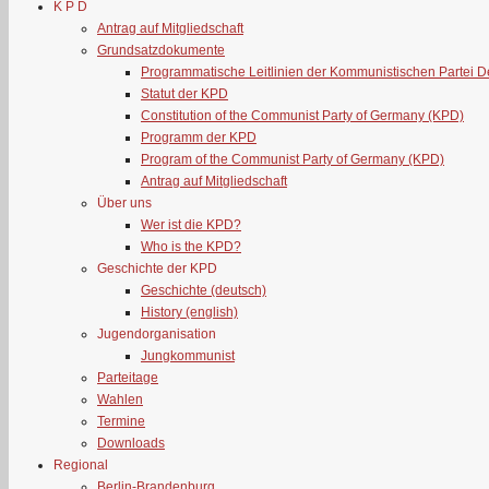
K P D
Antrag auf Mitgliedschaft
Grundsatzdokumente
Programmatische Leitlinien der Kommunistischen Partei 
Statut der KPD
Constitution of the Communist Party of Germany (KPD)
Programm der KPD
Program of the Communist Party of Germany (KPD)
Antrag auf Mitgliedschaft
Über uns
Wer ist die KPD?
Who is the KPD?
Geschichte der KPD
Geschichte (deutsch)
History (english)
Jugendorganisation
Jungkommunist
Parteitage
Wahlen
Termine
Downloads
Regional
Berlin-Brandenburg