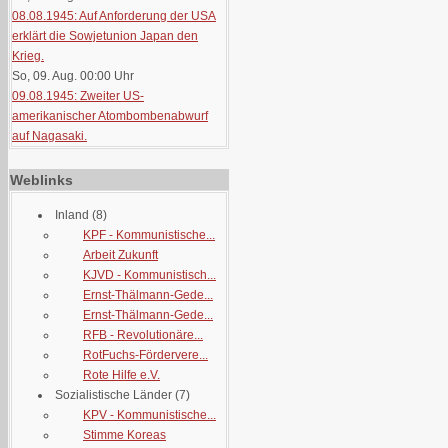
08.08.1945: Auf Anforderung der USA
erklärt die Sowjetunion Japan den
Krieg.
So, 09. Aug. 00:00
Uhr
09.08.1945: Zweiter US-
amerikanischer Atombombenabwurf
auf Nagasaki.
Weblinks
Inland
(8)
KPF - Kommunistische...
Arbeit Zukunft
KJVD - Kommunistisch...
Ernst-Thälmann-Gede...
Ernst-Thälmann-Gede...
RFB - Revolutionäre...
RotFuchs-Fördervere...
Rote Hilfe e.V.
Sozialistische Länder
(7)
KPV - Kommunistische...
Stimme Koreas