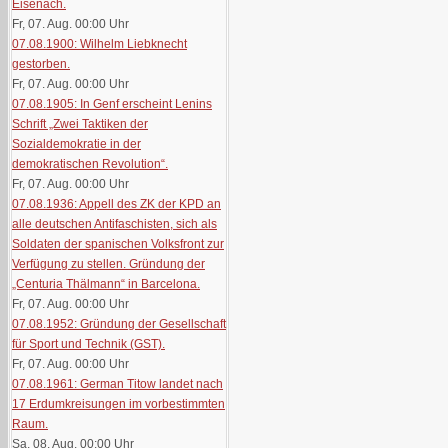
Eisenach.
Fr, 07. Aug. 00:00
Uhr
07.08.1900: Wilhelm Liebknecht
gestorben.
Fr, 07. Aug. 00:00
Uhr
07.08.1905: In Genf erscheint Lenins
Schrift „Zwei Taktiken der
Sozialdemokratie in der
demokratischen Revolution“.
Fr, 07. Aug. 00:00
Uhr
07.08.1936: Appell des ZK der KPD an
alle deutschen Antifaschisten, sich als
Soldaten der spanischen Volksfront zur
Verfügung zu stellen. Gründung der
„Centuria Thälmann“ in Barcelona.
Fr, 07. Aug. 00:00
Uhr
07.08.1952: Gründung der Gesellschaft
für Sport und Technik (GST).
Fr, 07. Aug. 00:00
Uhr
07.08.1961: German Titow landet nach
17 Erdumkreisungen im vorbestimmten
Raum.
Sa, 08. Aug. 00:00
Uhr