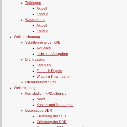
Thüringen
Aktuell
Kontakt
Wasserkante
Aktuell
Kontakt
Weltanschauung
Schriftenreihe der KPD
Aktuelles
Liste aller Ausgaben
Die Klassiker
Karl Marx
Friedrich Engels
Wladimir Iljitsch Lenin
Literaturempfehlung
Weiterbildung
Fernstudium KPD/offen-siv
News
Kontakt und Meinungen
Lesemappe DDR
Gründung der SED
Gründung der DDR