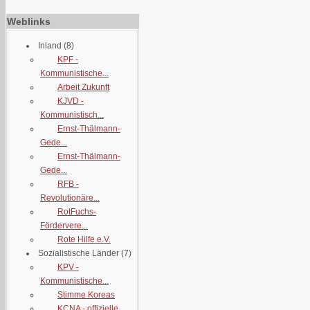
Weblinks
Inland
(8)
KPF -
Kommunistische...
Arbeit Zukunft
KJVD -
Kommunistisch...
Ernst-Thälmann-
Gede...
Ernst-Thälmann-
Gede...
RFB -
Revolutionäre...
RotFuchs-
Fördervere...
Rote Hilfe e.V.
Sozialistische Länder
(7)
KPV -
Kommunistische...
Stimme Koreas
KCNA - offizielle