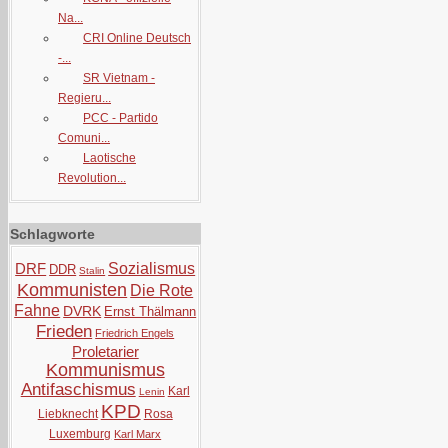
Na...
CRI Online Deutsch
-...
SR Vietnam -
Regieru...
PCC - Partido
Comuni...
Laotische
Revolution...
Schlagworte
DRF
Sozialismus
DDR
Stalin
Kommunisten
Die Rote
Fahne
DVRK
Ernst Thälmann
Frieden
Friedrich Engels
Proletarier
Kommunismus
Antifaschismus
Karl
Lenin
KPD
Liebknecht
Rosa
Luxemburg
Karl Marx