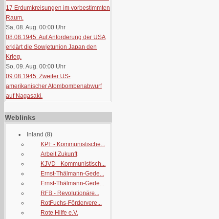
17 Erdumkreisungen im vorbestimmten
Raum.
Sa, 08. Aug. 00:00
Uhr
08.08.1945: Auf Anforderung der USA
erklärt die Sowjetunion Japan den
Krieg.
So, 09. Aug. 00:00
Uhr
09.08.1945: Zweiter US-
amerikanischer Atombombenabwurf
auf Nagasaki.
Weblinks
Inland
(8)
KPF - Kommunistische...
Arbeit Zukunft
KJVD - Kommunistisch...
Ernst-Thälmann-Gede...
Ernst-Thälmann-Gede...
RFB - Revolutionäre...
RotFuchs-Fördervere...
Rote Hilfe e.V.