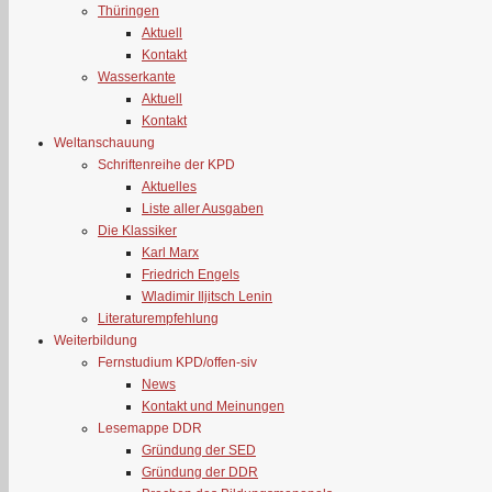
Thüringen
Aktuell
Kontakt
Wasserkante
Aktuell
Kontakt
Weltanschauung
Schriftenreihe der KPD
Aktuelles
Liste aller Ausgaben
Die Klassiker
Karl Marx
Friedrich Engels
Wladimir Iljitsch Lenin
Literaturempfehlung
Weiterbildung
Fernstudium KPD/offen-siv
News
Kontakt und Meinungen
Lesemappe DDR
Gründung der SED
Gründung der DDR