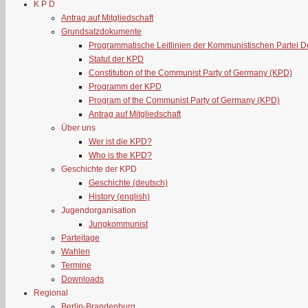
K P D
Antrag auf Mitgliedschaft
Grundsatzdokumente
Programmatische Leitlinien der Kommunistischen Partei 
Statut der KPD
Constitution of the Communist Party of Germany (KPD)
Programm der KPD
Program of the Communist Party of Germany (KPD)
Antrag auf Mitgliedschaft
Über uns
Wer ist die KPD?
Who is the KPD?
Geschichte der KPD
Geschichte (deutsch)
History (english)
Jugendorganisation
Jungkommunist
Parteitage
Wahlen
Termine
Downloads
Regional
Berlin-Brandenburg