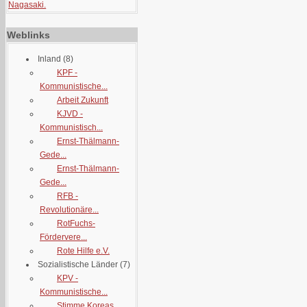
Nagasaki.
Weblinks
Inland
(8)
KPF -
Kommunistische...
Arbeit Zukunft
KJVD -
Kommunistisch...
Ernst-Thälmann-
Gede...
Ernst-Thälmann-
Gede...
RFB -
Revolutionäre...
RotFuchs-
Fördervere...
Rote Hilfe e.V.
Sozialistische Länder
(7)
KPV -
Kommunistische...
Stimme Koreas