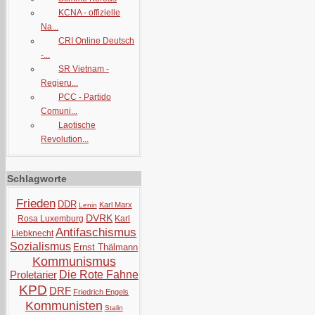
KCNA - offizielle
Na...
CRI Online Deutsch
-...
SR Vietnam -
Regieru...
PCC - Partido
Comuni...
Laotische
Revolution...
Schlagworte
Frieden
DDR
Karl Marx
Lenin
DVRK
Rosa Luxemburg
Karl
Antifaschismus
Liebknecht
Sozialismus
Ernst Thälmann
Kommunismus
Proletarier
Die Rote Fahne
KPD
DRF
Friedrich Engels
Kommunisten
Stalin