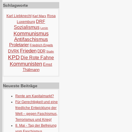
Schlagworte
Karl Liebknecht
Rosa
Karl Marx
DRF
Luxemburg
Sozialismus
Lenin
Kommunismus
Antifaschismus
Proletarier
Friedrich Engels
Frieden
DVRK
DDR
Stalin
KPD
Die Rote Fahne
Kommunisten
Ernst
Thälmann
Neueste Beiträge
Rente am Kapitalmarkt?
Für Gerechtigkeit und eine
friedliche Entwicklung der
Welt – gegen Faschismus,
Terrorismus und Krieg!
8. Mai - Tag der Befreiung
vom Faschismus