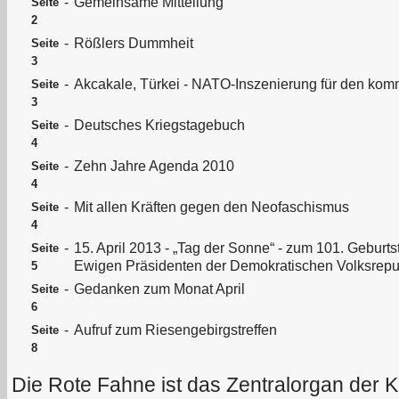
-
Gemeinsame Mitteilung
Seite
2
-
Rößlers Dummheit
Seite
3
-
Akcakale, Türkei - NATO-Inszenierung für den kom
Seite
3
-
Deutsches Kriegstagebuch
Seite
4
-
Zehn Jahre Agenda 2010
Seite
4
-
Mit allen Kräften gegen den Neofaschismus
Seite
4
-
15. April 2013 - „Tag der Sonne“ - zum 101. Geburt
Seite
Ewigen Präsidenten der Demokratischen Volksrepu
5
-
Gedanken zum Monat April
Seite
6
-
Aufruf zum Riesengebirgstreffen
Seite
8
Die Rote Fahne ist das Zentralorgan der 