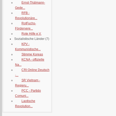
Ernst-Thälmann-
Gede...
RFB -
Revolutionäre...
RotFuchs-
Fördervere...
Rote Hilfe e.V.
Sozialistische Länder
(7)
KPV -
Kommunistische...
Stimme Koreas
KCNA - offizielle
Na...
CRI Online Deutsch
-...
SR Vietnam -
Regieru...
PCC - Partido
Comuni...
Laotische
Revolution...