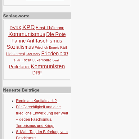
Schlagworte
KPD
DVRK
Ernst Thälmann
Kommunismus
Die Rote
Antifaschismus
Fahne
Sozialismus
Karl
Friedrich Engels
Frieden
DDR
Liebknecht
Karl Marx
Rosa Luxemburg
Stalin
Lenin
Kommunisten
Proletarier
DRF
Neueste Beiträge
Rente am Kapitalmarkt?
Für Gerechtigkeit und eine
friedliche Entwicklung der Welt
– gegen Faschismus,
Terrorismus und Krieg!
8. Mai - Tag der Befreiung vom
Faschismus