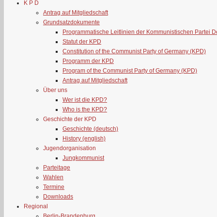
K P D
Antrag auf Mitgliedschaft
Grundsatzdokumente
Programmatische Leitlinien der Kommunistischen Partei 
Statut der KPD
Constitution of the Communist Party of Germany (KPD)
Programm der KPD
Program of the Communist Party of Germany (KPD)
Antrag auf Mitgliedschaft
Über uns
Wer ist die KPD?
Who is the KPD?
Geschichte der KPD
Geschichte (deutsch)
History (english)
Jugendorganisation
Jungkommunist
Parteitage
Wahlen
Termine
Downloads
Regional
Berlin-Brandenburg