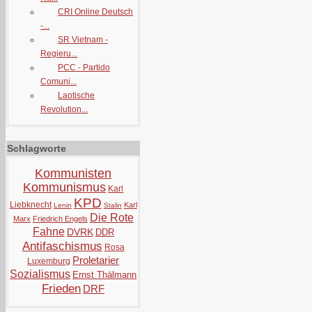
CRI Online Deutsch
-...
SR Vietnam -
Regieru...
PCC - Partido
Comuni...
Laotische
Revolution...
Schlagworte
Kommunisten
Kommunismus
Karl
KPD
Liebknecht
Karl
Lenin
Stalin
Die Rote
Marx
Friedrich Engels
Fahne
DVRK
DDR
Antifaschismus
Rosa
Proletarier
Luxemburg
Sozialismus
Ernst Thälmann
Frieden
DRF