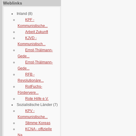
Weblinks
Inland
(8)
KPF -
Kommunistische...
Arbeit Zukunft
KJVD -
Kommunistisch...
Ernst-Thälmann-
Gede...
Ernst-Thälmann-
Gede...
RFB -
Revolutionäre...
RotFuchs-
Fördervere...
Rote Hilfe e.V.
Sozialistische Länder
(7)
KPV -
Kommunistische...
Stimme Koreas
KCNA - offizielle
Na...