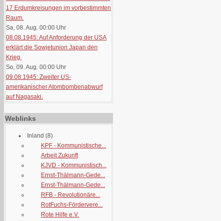
17 Erdumkreisungen im vorbestimmten
Raum.
Sa, 08. Aug. 00:00
Uhr
08.08.1945: Auf Anforderung der USA
erklärt die Sowjetunion Japan den
Krieg.
So, 09. Aug. 00:00
Uhr
09.08.1945: Zweiter US-
amerikanischer Atombombenabwurf
auf Nagasaki.
Weblinks
Inland
(8)
KPF - Kommunistische...
Arbeit Zukunft
KJVD - Kommunistisch...
Ernst-Thälmann-Gede...
Ernst-Thälmann-Gede...
RFB - Revolutionäre...
RotFuchs-Fördervere...
Rote Hilfe e.V.