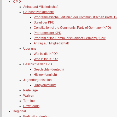
K P D
Antrag auf Mitgliedschaft
Grundsatzdokumente
Programmatische Leitlinien der Kommunistischen Partei 
Statut der KPD
Constitution of the Communist Party of Germany (KPD)
Programm der KPD
Program of the Communist Party of Germany (KPD)
Antrag auf Mitgliedschaft
Über uns
Wer ist die KPD?
Who is the KPD?
Geschichte der KPD
Geschichte (deutsch)
History (english)
Jugendorganisation
Jungkommunist
Parteitage
Wahlen
Termine
Downloads
Regional
Berlin-Brandenburg