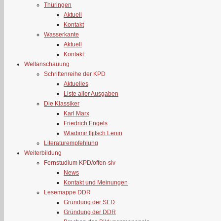
Thüringen
Aktuell
Kontakt
Wasserkante
Aktuell
Kontakt
Weltanschauung
Schriftenreihe der KPD
Aktuelles
Liste aller Ausgaben
Die Klassiker
Karl Marx
Friedrich Engels
Wladimir Iljitsch Lenin
Literaturempfehlung
Weiterbildung
Fernstudium KPD/offen-siv
News
Kontakt und Meinungen
Lesemappe DDR
Gründung der SED
Gründung der DDR