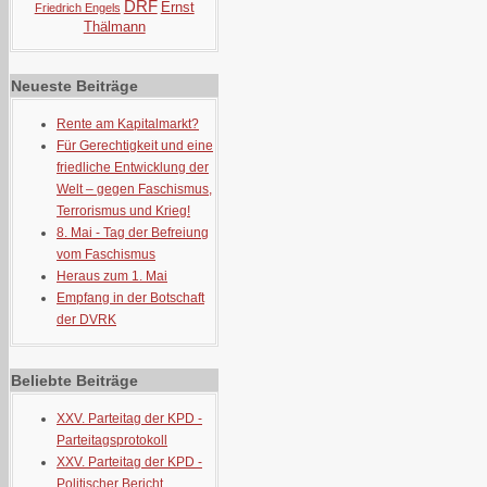
DRF
Ernst
Friedrich Engels
Thälmann
Neueste Beiträge
Rente am Kapitalmarkt?
Für Gerechtigkeit und eine
friedliche Entwicklung der
Welt – gegen Faschismus,
Terrorismus und Krieg!
8. Mai - Tag der Befreiung
vom Faschismus
Heraus zum 1. Mai
Empfang in der Botschaft
der DVRK
Beliebte Beiträge
XXV. Parteitag der KPD -
Parteitagsprotokoll
XXV. Parteitag der KPD -
Politischer Bericht