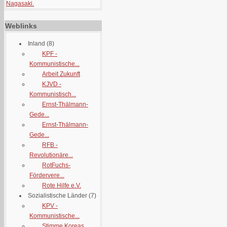
Nagasaki.
Weblinks
Inland
(8)
KPF -
Kommunistische...
Arbeit Zukunft
KJVD -
Kommunistisch...
Ernst-Thälmann-
Gede...
Ernst-Thälmann-
Gede...
RFB -
Revolutionäre...
RotFuchs-
Fördervere...
Rote Hilfe e.V.
Sozialistische Länder
(7)
KPV -
Kommunistische...
Stimme Koreas