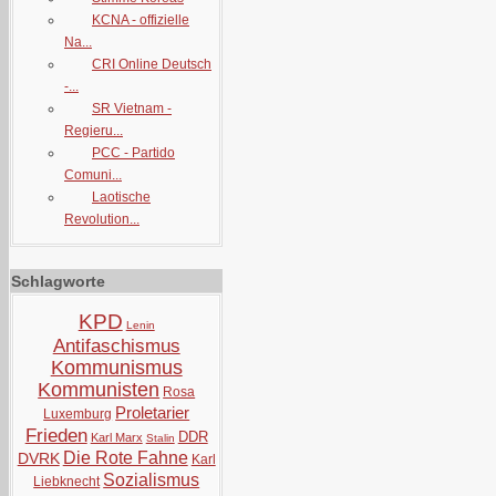
KCNA - offizielle
Na...
CRI Online Deutsch
-...
SR Vietnam -
Regieru...
PCC - Partido
Comuni...
Laotische
Revolution...
Schlagworte
KPD
Lenin
Antifaschismus
Kommunismus
Kommunisten
Rosa
Proletarier
Luxemburg
Frieden
DDR
Karl Marx
Stalin
Die Rote Fahne
DVRK
Karl
Sozialismus
Liebknecht