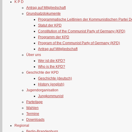
K P D
Antrag auf Mitgliedschaft
Grundsatzdokumente
Programmatische Leitlinien der Kommunistischen Partei 
Statut der KPD
Constitution of the Communist Party of Germany (KPD)
Programm der KPD
Program of the Communist Party of Germany (KPD)
Antrag auf Mitgliedschaft
Über uns
Wer ist die KPD?
Who is the KPD?
Geschichte der KPD
Geschichte (deutsch)
History (english)
Jugendorganisation
Jungkommunist
Parteitage
Wahlen
Termine
Downloads
Regional
Berlin-Brandenburg