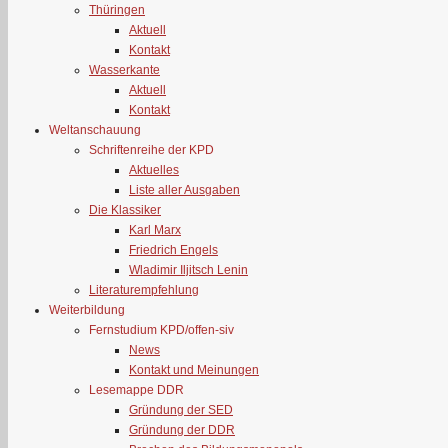
Thüringen
Aktuell
Kontakt
Wasserkante
Aktuell
Kontakt
Weltanschauung
Schriftenreihe der KPD
Aktuelles
Liste aller Ausgaben
Die Klassiker
Karl Marx
Friedrich Engels
Wladimir Iljitsch Lenin
Literaturempfehlung
Weiterbildung
Fernstudium KPD/offen-siv
News
Kontakt und Meinungen
Lesemappe DDR
Gründung der SED
Gründung der DDR